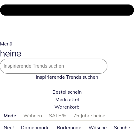
Menü
Inspirierende Trends suchen
Bestellschein
Merkzettel
Warenkorb
Produktkategorien überspringen
Mode
Wohnen
SALE %
75 Jahre heine
Neu!
Damenmode
Bademode
Wäsche
Schuhe