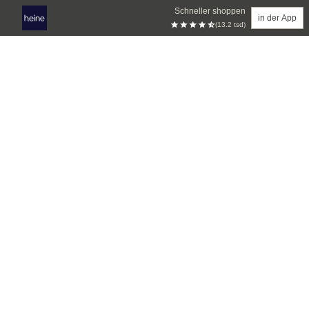
Schneller shoppen
in der App
(13.2 tsd)
Zum Hauptinhalt springen