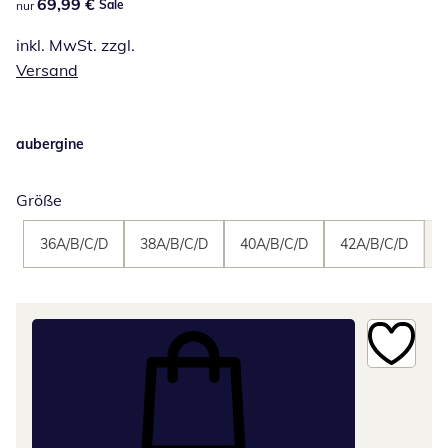
69,99 €
69,99 €
Sale
nur
inkl. MwSt. zzgl.
Versand
aubergine
Größe
36A/B/C/D
38A/B/C/D
40A/B/C/D
42A/B/C/D
4