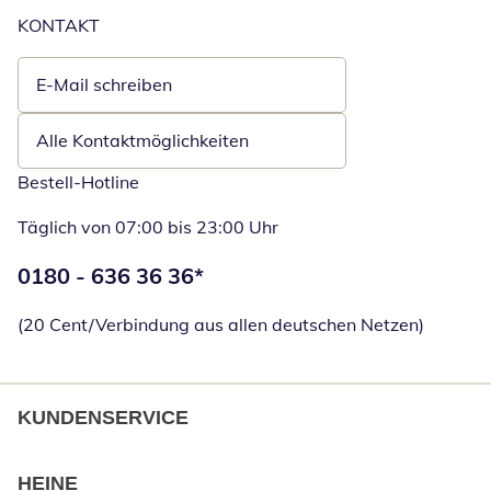
KONTAKT
E-Mail schreiben
Öffnet E-Mail-Client
Alle Kontaktmöglichkeiten
Bestell-Hotline
Täglich von 07:00 bis 23:00 Uhr
Telefonnummer:
0180 - 636 36 36
*
Öffnet Telefon
(20 Cent/Verbindung aus allen deutschen Netzen)
KUNDENSERVICE
HEINE