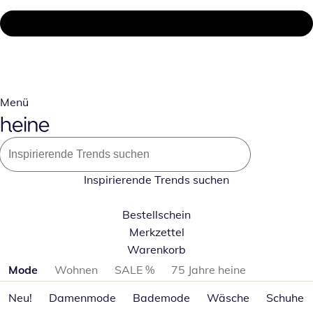
Menü
Inspirierende Trends suchen
Bestellschein
Merkzettel
Warenkorb
Produktkategorien überspringen
Mode
Wohnen
SALE %
75 Jahre heine
Neu!
Damenmode
Bademode
Wäsche
Schuhe