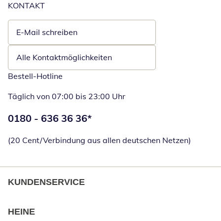
KONTAKT
E-Mail schreiben
Öffnet E-Mail-Client
Alle Kontaktmöglichkeiten
Bestell-Hotline
Täglich von 07:00 bis 23:00 Uhr
Telefonnummer:
0180 - 636 36 36
*
Öffnet Telefon
(20 Cent/Verbindung aus allen deutschen Netzen)
KUNDENSERVICE
HEINE