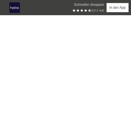
Schneller shoppen
in der App
(13.2 tsd)
Zum Hauptinhalt springen