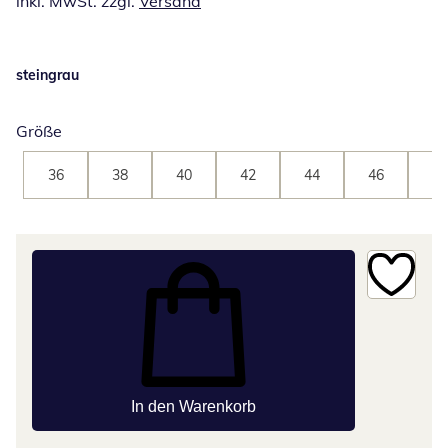
inkl. MwSt. zzgl.
Versand
steingrau
Größe
36
38
40
42
44
46
48
In den Warenkorb