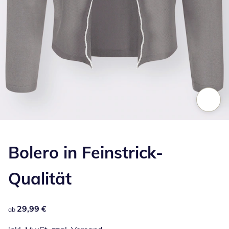
Zum Vergrößern auf das Bild klicken
Bolero in Feinstrick-
Qualität
29,99 €
29,99 €
ab