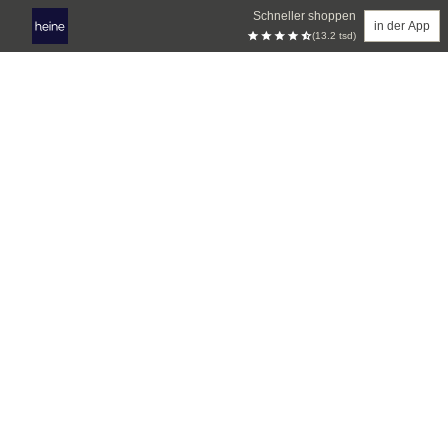
Schneller shoppen
in der App
(13.2 tsd)
Zum Hauptinhalt springen