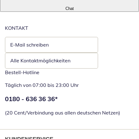
Chat
KONTAKT
E-Mail schreiben
Öffnet E-Mail-Client
Alle Kontaktmöglichkeiten
Bestell-Hotline
Täglich von 07:00 bis 23:00 Uhr
Telefonnummer:
0180 - 636 36 36
*
Öffnet Telefon
(20 Cent/Verbindung aus allen deutschen Netzen)