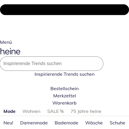
Menü
Inspirierende Trends suchen
Bestellschein
Merkzettel
Warenkorb
Produktkategorien überspringen
Mode
Wohnen
SALE %
75 Jahre heine
Neu!
Damenmode
Bademode
Wäsche
Schuhe