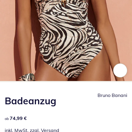
Zum Vergrößern auf das Bild klicken
Bruno Banani
Badeanzug
74,99 €
74,99 €
ab
inkl. MwSt. zzgl.
Versand