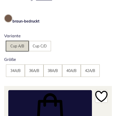
braun-bedruckt
Variante
Cup A/B
Cup C/D
Größe
34A/B
36A/B
38A/B
40A/B
42A/B