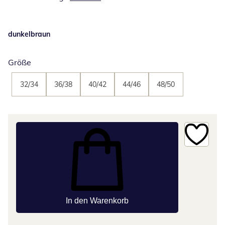
dunkelbraun
Größe
32/34
36/38
40/42
44/46
48/50
In den Warenkorb