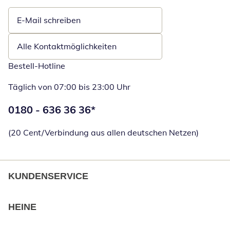
E-Mail schreiben
Öffnet E-Mail-Client
Alle Kontaktmöglichkeiten
Bestell-Hotline
Täglich von 07:00 bis 23:00 Uhr
Telefonnummer:
0180 - 636 36 36
*
Öffnet Telefon
(20 Cent/Verbindung aus allen deutschen Netzen)
KUNDENSERVICE
HEINE