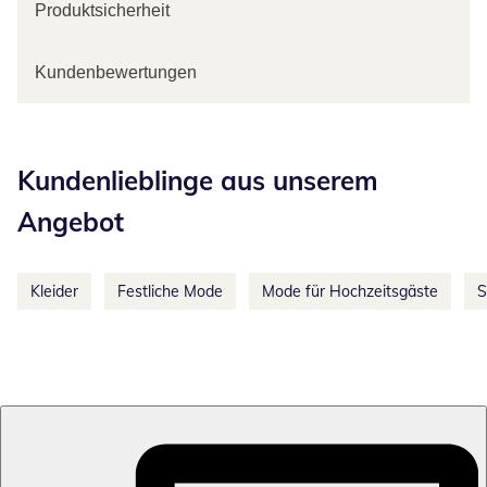
Produktsicherheit
Kundenbewertungen
Kategorie-Empfehlungen überspringen
Kundenlieblinge aus unserem
Angebot
Kleider
Festliche Mode
Mode für Hochzeitsgäste
S