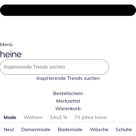
Menü
Inspirierende Trends suchen
Bestellschein
Merkzettel
Warenkorb
Produktkategorien überspringen
Mode
Wohnen
SALE %
75 Jahre heine
Neu!
Damenmode
Bademode
Wäsche
Schuhe