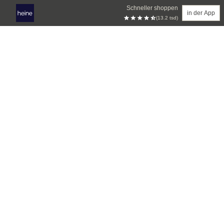
Schneller shoppen
in der App
(13.2 tsd)
Zum Hauptinhalt springen