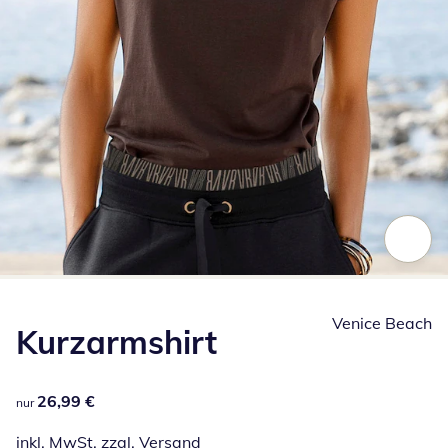
Zum Vergrößern auf das Bild klicken
Venice Beach
Kurzarmshirt
26,99 €
26,99 €
nur
inkl. MwSt. zzgl.
Versand