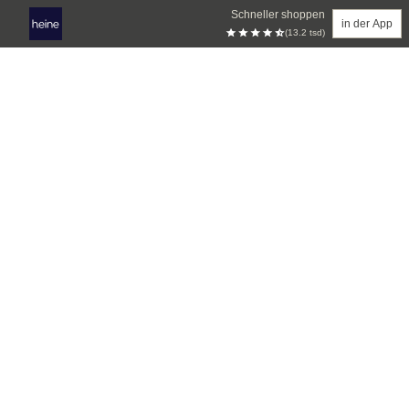
Schneller shoppen
in der App
(13.2 tsd)
Zum Hauptinhalt springen