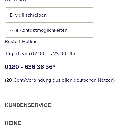
E-Mail schreiben
Öffnet E-Mail-Client
Alle Kontaktmöglichkeiten
Bestell-Hotline
Täglich von 07:00 bis 23:00 Uhr
Telefonnummer:
0180 - 636 36 36
*
Öffnet Telefon
(20 Cent/Verbindung aus allen deutschen Netzen)
KUNDENSERVICE
HEINE