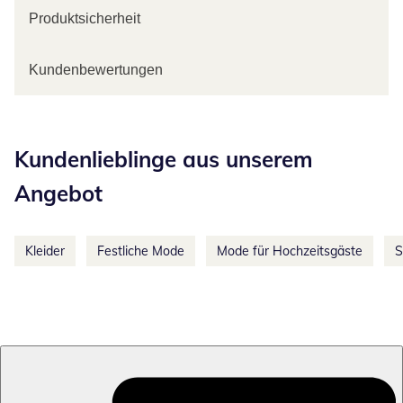
Produktsicherheit
Kundenbewertungen
Kategorie-Empfehlungen überspringen
Kundenlieblinge aus unserem
Angebot
Kleider
Festliche Mode
Mode für Hochzeitsgäste
S