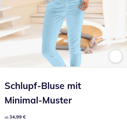
Zum Vergrößern auf das Bild klicken
Schlupf-Bluse mit
Minimal-Muster
34,99 €
34,99 €
ab