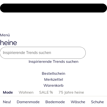
Menü
Inspirierende Trends suchen
Bestellschein
Merkzettel
Warenkorb
Produktkategorien überspringen
Mode
Wohnen
SALE %
75 Jahre heine
Neu!
Damenmode
Bademode
Wäsche
Schuhe