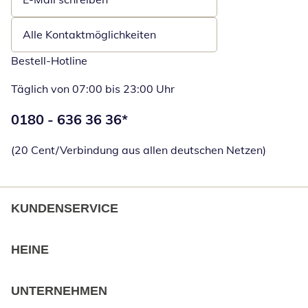
Öffnet E-Mail-Client
Alle Kontaktmöglichkeiten
Bestell-Hotline
Täglich von 07:00 bis 23:00 Uhr
Telefonnummer:
0180 - 636 36 36
*
Öffnet Telefon
(20 Cent/Verbindung aus allen deutschen Netzen)
KUNDENSERVICE
HEINE
UNTERNEHMEN