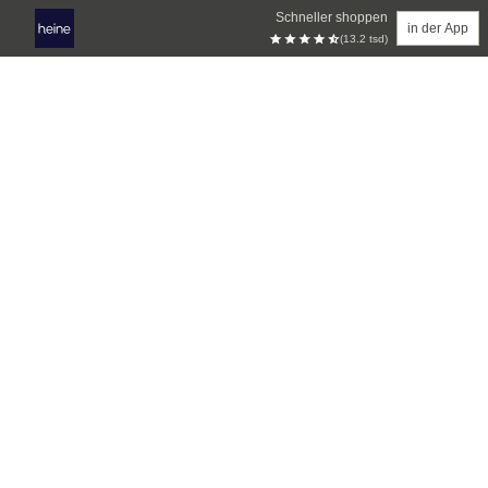
Schneller shoppen
in der App
(13.2 tsd)
Zum Hauptinhalt springen