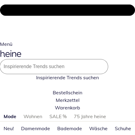
Menü
Inspirierende Trends suchen
Bestellschein
Merkzettel
Warenkorb
Produktkategorien überspringen
Mode
Wohnen
SALE %
75 Jahre heine
Neu!
Damenmode
Bademode
Wäsche
Schuhe