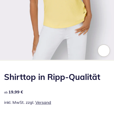
Zum Vergrößern auf das Bild klicken
Shirttop in Ripp-Qualität
19,99 €
19,99 €
ab
inkl. MwSt. zzgl.
Versand