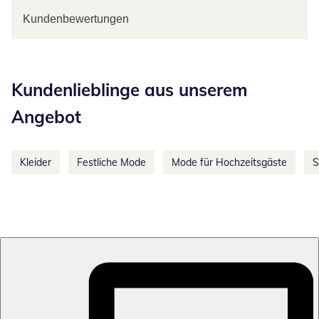
Kundenbewertungen
Kategorie-Empfehlungen überspringen
Kundenlieblinge aus unserem
Angebot
Kleider
Festliche Mode
Mode für Hochzeitsgäste
S