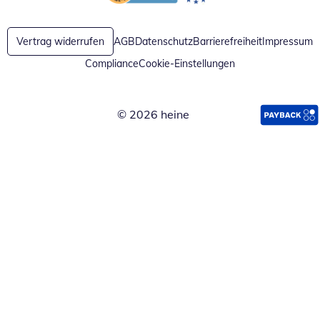
Öffnet in neuem Fenster
Öffnet in neuem Fenster
Vertrag widerrufen
AGB
Datenschutz
Barrierefreiheit
Impressum
Compliance
Cookie-Einstellungen
© 2026 heine