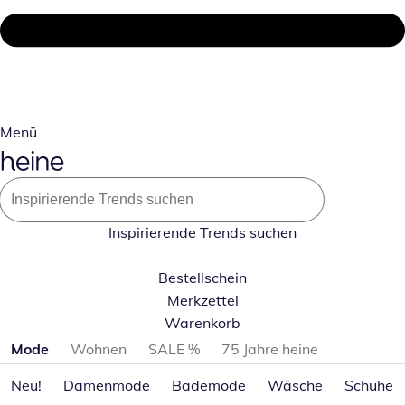
Menü
Inspirierende Trends suchen
Bestellschein
Merkzettel
Warenkorb
Produktkategorien überspringen
Mode
Wohnen
SALE %
75 Jahre heine
Neu!
Damenmode
Bademode
Wäsche
Schuhe