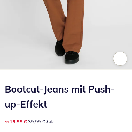
Zum Vergrößern auf das Bild klicken
Bootcut-Jeans mit Push-
up-Effekt
reduzierter Preis 19,99 €, vorheriger Preis: 39,99 €
19,99 €
39,99 €
Sale
ab