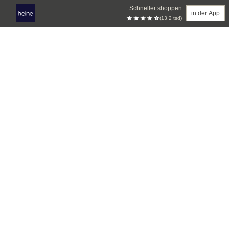
Schneller shoppen
in der App
(13.2 tsd)
Zum Hauptinhalt springen