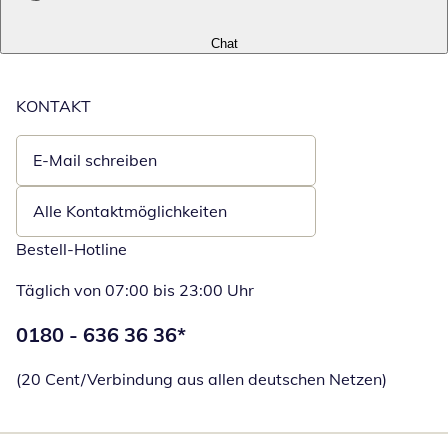
Chat
KONTAKT
E-Mail schreiben
Öffnet E-Mail-Client
Alle Kontaktmöglichkeiten
Bestell-Hotline
Täglich von 07:00 bis 23:00 Uhr
Telefonnummer:
0180 - 636 36 36
*
Öffnet Telefon
(20 Cent/Verbindung aus allen deutschen Netzen)