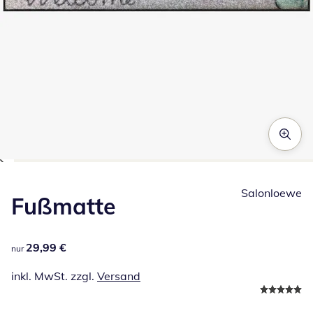
Zum Vergrößern auf das Bild klicken
Salonloewe
Fußmatte
29,99 €
29,99 €
nur
inkl. MwSt. zzgl.
Versand