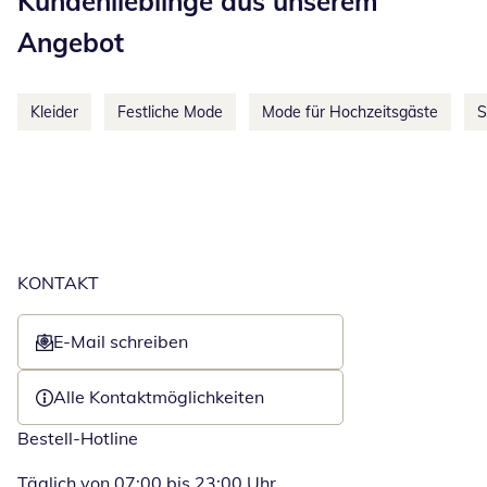
Kundenlieblinge aus unserem
Angebot
Kleider
Festliche Mode
Mode für Hochzeitsgäste
S
KONTAKT
E-Mail schreiben
Öffnet E-Mail-Client
Alle Kontaktmöglichkeiten
Bestell-Hotline
Täglich von 07:00 bis 23:00 Uhr