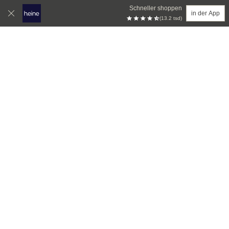
Schneller shoppen
in der App
(13.2 tsd)
Zum Hauptinhalt springen