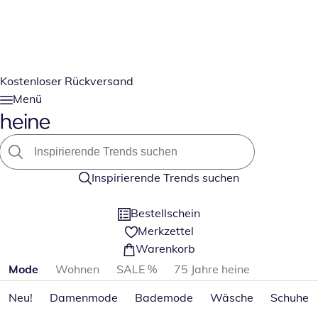
Kostenloser Rückversand
Menü
Inspirierende Trends suchen
Bestellschein
Merkzettel
Warenkorb
Produktkategorien überspringen
Mode
Wohnen
SALE %
75 Jahre heine
Neu!
Damenmode
Bademode
Wäsche
Schuhe