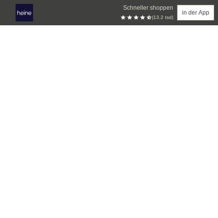
Schneller shoppen
in der App
(13.2 tsd)
Zum Hauptinhalt springen