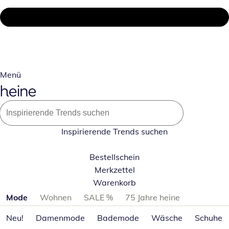
Menü
Inspirierende Trends suchen
Bestellschein
Merkzettel
Warenkorb
Produktkategorien überspringen
Mode
Wohnen
SALE %
75 Jahre heine
Neu!
Damenmode
Bademode
Wäsche
Schuhe