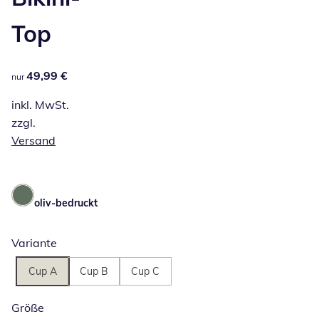
Top
49,99 €
49,99 €
nur
inkl. MwSt.
zzgl.
Versand
oliv-bedruckt
Variante
Cup A
Cup B
Cup C
Größe