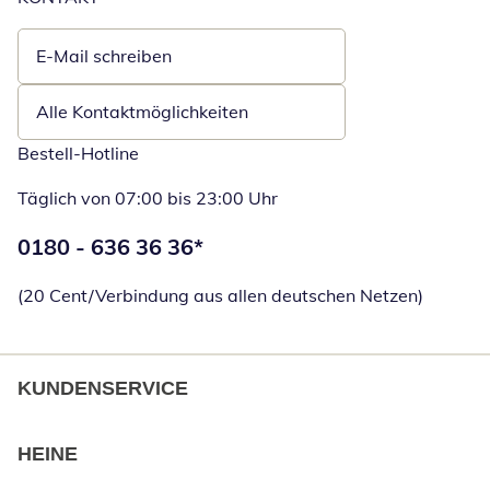
E-Mail schreiben
Öffnet E-Mail-Client
Alle Kontaktmöglichkeiten
Bestell-Hotline
Täglich von 07:00 bis 23:00 Uhr
Telefonnummer:
0180 - 636 36 36
*
Öffnet Telefon
(20 Cent/Verbindung aus allen deutschen Netzen)
KUNDENSERVICE
HEINE