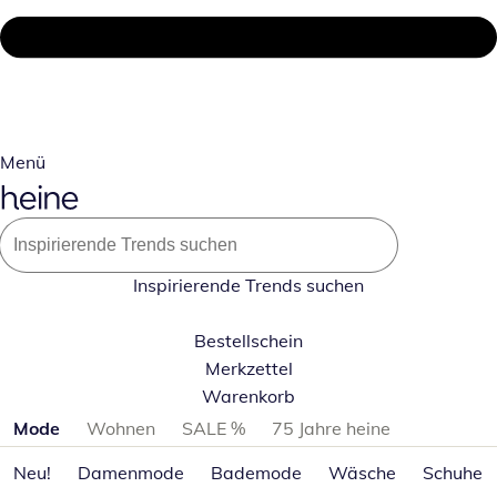
Menü
Inspirierende Trends suchen
Bestellschein
Merkzettel
Warenkorb
Produktkategorien überspringen
Mode
Wohnen
SALE %
75 Jahre heine
Neu!
Damenmode
Bademode
Wäsche
Schuhe