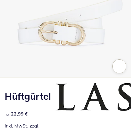
Zum Vergrößern auf das Bild klicken
Hüftgürtel
22,99 €
22,99 €
nur
inkl. MwSt. zzgl.