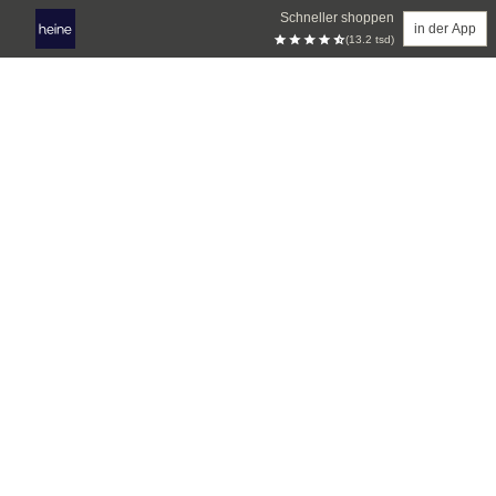
Schneller shoppen
in der App
(13.2 tsd)
Zum Hauptinhalt springen