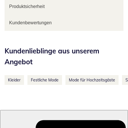
Produktsicherheit
Kundenbewertungen
Kategorie-Empfehlungen überspringen
Kundenlieblinge aus unserem
Angebot
Kleider
Festliche Mode
Mode für Hochzeitsgäste
S