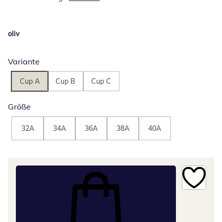
oliv
Variante
Cup A
Cup B
Cup C
Größe
32A
34A
36A
38A
40A