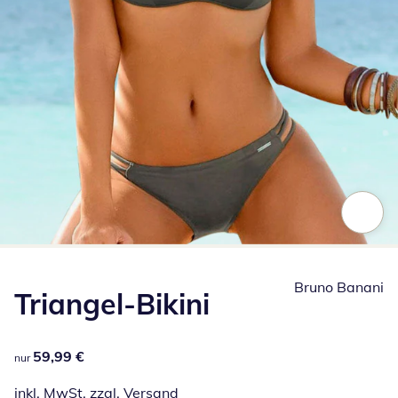
Zum Vergrößern auf das Bild klicken
Bruno Banani
Triangel-Bikini
59,99 €
59,99 €
nur
inkl. MwSt. zzgl.
Versand