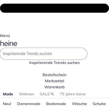
Menü
Inspirierende Trends suchen
Bestellschein
Merkzettel
Warenkorb
Produktkategorien überspringen
Mode
Wohnen
SALE %
75 Jahre heine
Neu!
Damenmode
Bademode
Wäsche
Schuhe