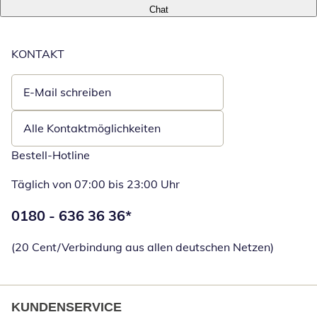
Chat
KONTAKT
E-Mail schreiben
Öffnet E-Mail-Client
Alle Kontaktmöglichkeiten
Bestell-Hotline
Täglich von 07:00 bis 23:00 Uhr
Telefonnummer:
0180 - 636 36 36
*
Öffnet Telefon
(20 Cent/Verbindung aus allen deutschen Netzen)
KUNDENSERVICE