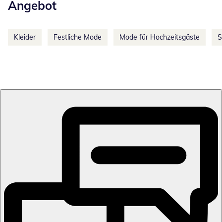
Angebot
Kleider
Festliche Mode
Mode für Hochzeitsgäste
S