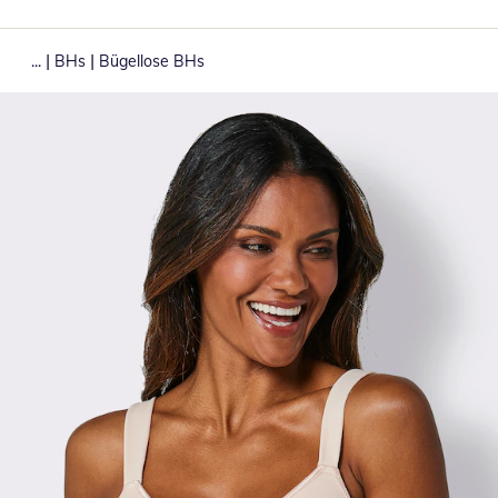
|
|
...
BHs
Bügellose BHs