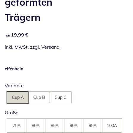
geformten
Trägern
19,99 €
19,99 €
nur
inkl. MwSt. zzgl.
Versand
elfenbein
Variante
Cup A
Cup B
Cup C
Größe
75A
80A
85A
90A
95A
100A