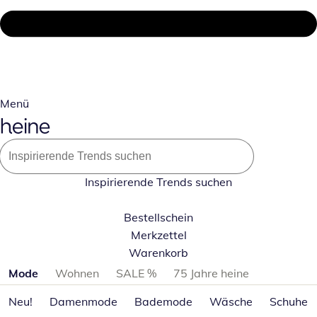
Menü
Inspirierende Trends suchen
Bestellschein
Merkzettel
Warenkorb
Produktkategorien überspringen
Mode
Wohnen
SALE %
75 Jahre heine
Neu!
Damenmode
Bademode
Wäsche
Schuhe