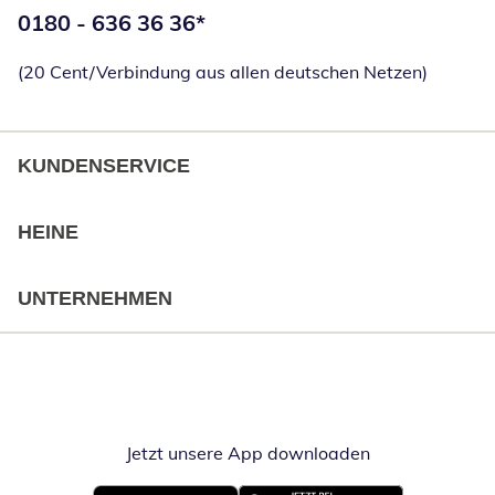
Telefonnummer:
0180 - 636 36 36
*
Öffnet Telefon
(20 Cent/Verbindung aus allen deutschen Netzen)
KUNDENSERVICE
HEINE
UNTERNEHMEN
Jetzt unsere App downloaden
Öffnet in neue