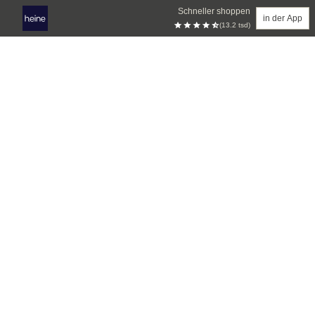
Schneller shoppen
in der App
(13.2 tsd)
Zum Hauptinhalt springen