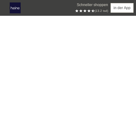
Schneller shoppen
in der App
(13.2 tsd)
Zum Hauptinhalt springen