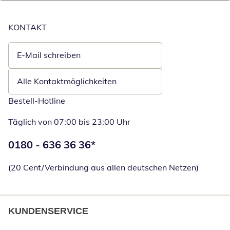
KONTAKT
E-Mail schreiben
Öffnet E-Mail-Client
Alle Kontaktmöglichkeiten
Bestell-Hotline
Täglich von 07:00 bis 23:00 Uhr
Telefonnummer:
0180 - 636 36 36
*
Öffnet Telefon
(20 Cent/Verbindung aus allen deutschen Netzen)
KUNDENSERVICE