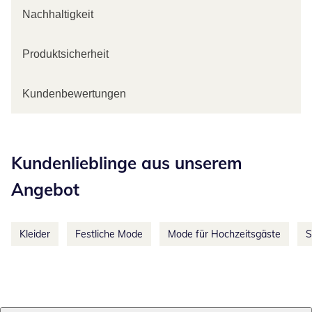
Nachhaltigkeit
Produktsicherheit
Kundenbewertungen
Kategorie-Empfehlungen überspringen
Kundenlieblinge aus unserem
Angebot
Kleider
Festliche Mode
Mode für Hochzeitsgäste
S