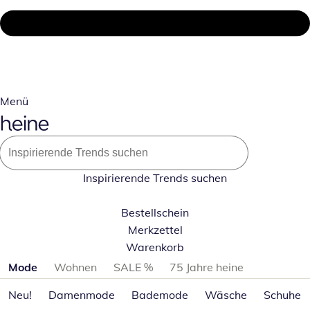
Menü
Inspirierende Trends suchen
Bestellschein
Merkzettel
Warenkorb
Produktkategorien überspringen
Mode
Wohnen
SALE %
75 Jahre heine
Neu!
Damenmode
Bademode
Wäsche
Schuhe