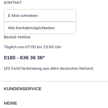
KONTAKT
E-Mail schreiben
Öffnet E-Mail-Client
Alle Kontaktmöglichkeiten
Bestell-Hotline
Täglich von 07:00 bis 23:00 Uhr
Telefonnummer:
0180 - 636 36 36
*
Öffnet Telefon
(20 Cent/Verbindung aus allen deutschen Netzen)
KUNDENSERVICE
HEINE