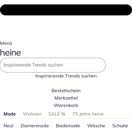
Menü
Inspirierende Trends suchen
Bestellschein
Merkzettel
Warenkorb
Produktkategorien überspringen
Mode
Wohnen
SALE %
75 Jahre heine
Neu!
Damenmode
Bademode
Wäsche
Schuhe