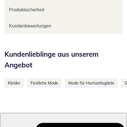
Produktsicherheit
Kundenbewertungen
Kategorie-Empfehlungen überspringen
Kundenlieblinge aus unserem
Angebot
Kleider
Festliche Mode
Mode für Hochzeitsgäste
S