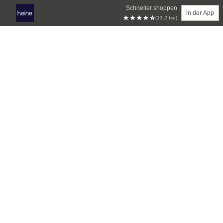
Schneller shoppen
in der App
(13.2 tsd)
Zum Hauptinhalt springen