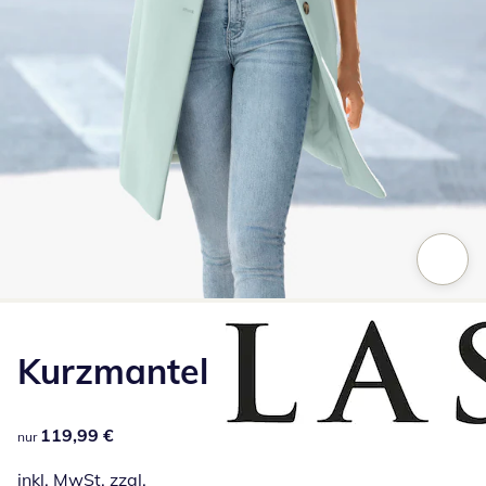
Zum Vergrößern auf das Bild klicken
Kurzmantel
119,99 €
119,99 €
nur
inkl. MwSt. zzgl.