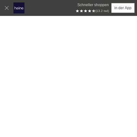
Schneller shoppen
in der App
(13.2 tsd)
Zum Hauptinhalt springen