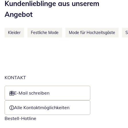
Kundenlieblinge aus unserem
Angebot
Kleider
Festliche Mode
Mode für Hochzeitsgäste
S
KONTAKT
E-Mail schreiben
Öffnet E-Mail-Client
Alle Kontaktmöglichkeiten
Bestell-Hotline