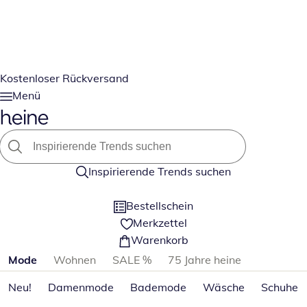
Kostenloser Rückversand
Menü
Inspirierende Trends suchen
Bestellschein
Merkzettel
Warenkorb
Produktkategorien überspringen
Mode
Wohnen
SALE %
75 Jahre heine
Neu!
Damenmode
Bademode
Wäsche
Schuhe