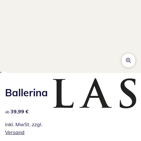
Ballerina
39,99 €
39,99 €
ab
inkl. MwSt. zzgl.
Versand