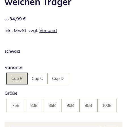
weichen Träger
34,99 €
34,99 €
ab
inkl. MwSt. zzgl.
Versand
schwarz
Variante
Cup B
Cup C
Cup D
Größe
75B
80B
85B
90B
95B
100B