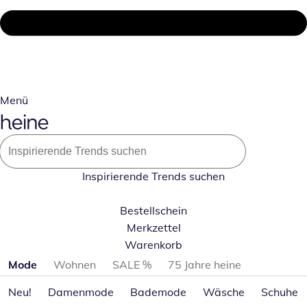
Menü
Inspirierende Trends suchen
Bestellschein
Merkzettel
Warenkorb
Produktkategorien überspringen
Mode
Wohnen
SALE %
75 Jahre heine
Neu!
Damenmode
Bademode
Wäsche
Schuhe