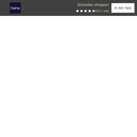
Schneller shoppen
in der App
(13.2 tsd)
Zum Hauptinhalt springen