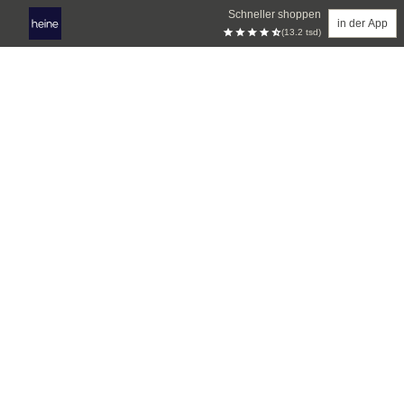
Schneller shoppen
in der App
(13.2 tsd)
Zum Hauptinhalt springen