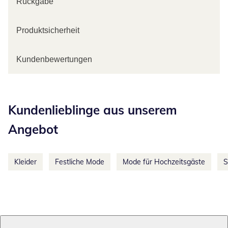
Rückgabe
Produktsicherheit
Kundenbewertungen
Kategorie-Empfehlungen überspringen
Kundenlieblinge aus unserem
Angebot
Kleider
Festliche Mode
Mode für Hochzeitsgäste
S