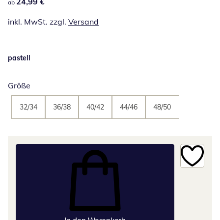
24,99 €
24,99 €
ab
inkl. MwSt. zzgl.
Versand
pastell
Größe
32/34
36/38
40/42
44/46
48/50