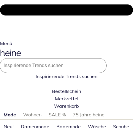
Menü
Inspirierende Trends suchen
Bestellschein
Merkzettel
Warenkorb
Produktkategorien überspringen
Mode
Wohnen
SALE %
75 Jahre heine
Neu!
Damenmode
Bademode
Wäsche
Schuhe