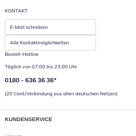
KONTAKT
E-Mail schreiben
Öffnet E-Mail-Client
Alle Kontaktmöglichkeiten
Bestell-Hotline
Täglich von 07:00 bis 23:00 Uhr
Telefonnummer:
0180 - 636 36 36
*
Öffnet Telefon
(20 Cent/Verbindung aus allen deutschen Netzen)
KUNDENSERVICE