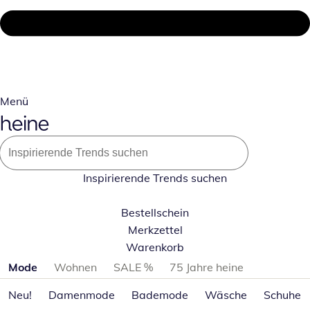
Menü
Inspirierende Trends suchen
Bestellschein
Merkzettel
Warenkorb
Produktkategorien überspringen
Mode
Wohnen
SALE %
75 Jahre heine
Neu!
Damenmode
Bademode
Wäsche
Schuhe