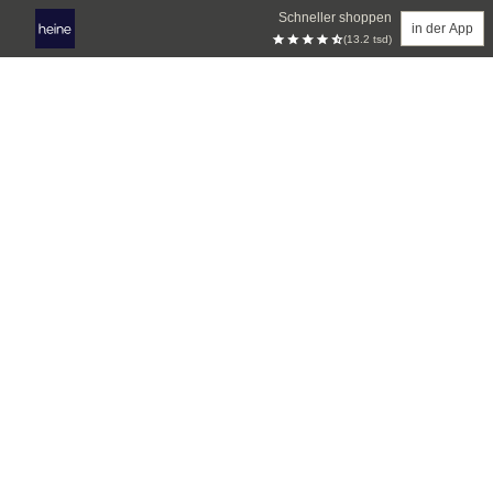
Schneller shoppen
in der App
(13.2 tsd)
Zum Hauptinhalt springen