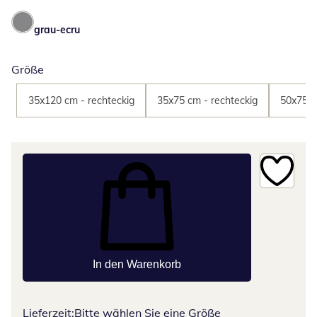
grau-ecru
Größe
35x120 cm - rechteckig
35x75 cm - rechteckig
50x75 c
In den Warenkorb
Lieferzeit:
Bitte wählen Sie eine Größe