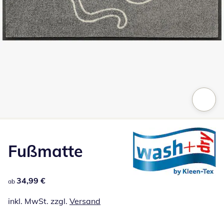
Zum Vergrößern auf das Bild klicken
Fußmatte
34,99 €
34,99 €
ab
inkl. MwSt. zzgl.
Versand