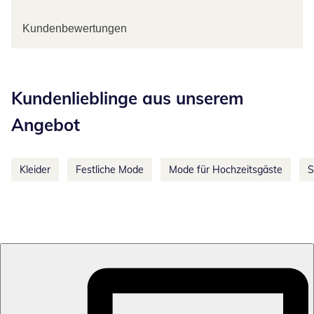
Kundenbewertungen
Kategorie-Empfehlungen überspringen
Kundenlieblinge aus unserem
Angebot
Kleider
Festliche Mode
Mode für Hochzeitsgäste
S