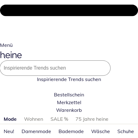
Menü
Inspirierende Trends suchen
Bestellschein
Merkzettel
Warenkorb
Produktkategorien überspringen
Mode
Wohnen
SALE %
75 Jahre heine
Neu!
Damenmode
Bademode
Wäsche
Schuhe