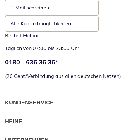
E-Mail schreiben
Öffnet E-Mail-Client
Alle Kontaktmöglichkeiten
Bestell-Hotline
Täglich von 07:00 bis 23:00 Uhr
Telefonnummer:
0180 - 636 36 36
*
Öffnet Telefon
(20 Cent/Verbindung aus allen deutschen Netzen)
KUNDENSERVICE
HEINE