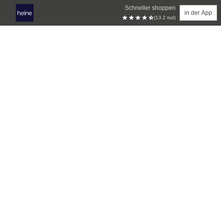
Schneller shoppen
in der App
(13.2 tsd)
Zum Hauptinhalt springen