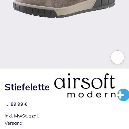
Zum Vergrößern auf das Bild klicken
Stiefelette
89,99 €
89,99 €
nur
inkl. MwSt. zzgl.
Versand