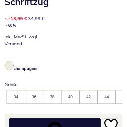
Schriftzug
reduzierter Preis 13,99 €, vorheriger Preis: 34,99 €
13,99 €
34,99 €
nur
– 60 %
inkl. MwSt. zzgl.
Versand
champagner
Größe
34
36
38
40
42
44
46