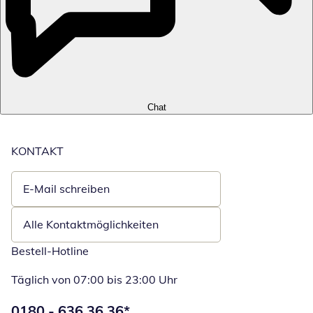
Chat
KONTAKT
E-Mail schreiben
Öffnet E-Mail-Client
Alle Kontaktmöglichkeiten
Bestell-Hotline
Täglich von 07:00 bis 23:00 Uhr
Telefonnummer:
0180 - 636 36 36
*
Öffnet Telefon