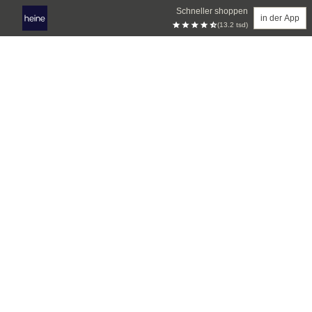
Schneller shoppen
in der App
(13.2 tsd)
Zum Hauptinhalt springen