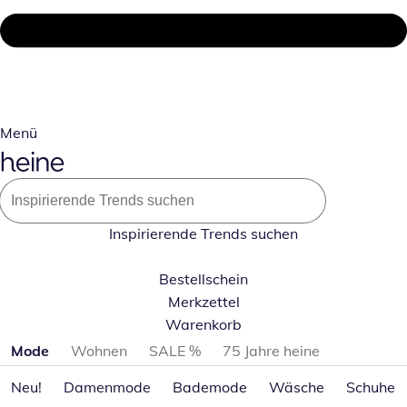
Menü
Inspirierende Trends suchen
Bestellschein
Merkzettel
Warenkorb
Produktkategorien überspringen
Mode
Wohnen
SALE %
75 Jahre heine
Neu!
Damenmode
Bademode
Wäsche
Schuhe