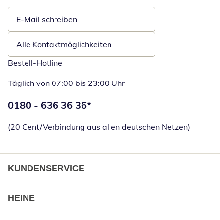
E-Mail schreiben
Öffnet E-Mail-Client
Alle Kontaktmöglichkeiten
Bestell-Hotline
Täglich von 07:00 bis 23:00 Uhr
Telefonnummer:
0180 - 636 36 36
*
Öffnet Telefon
(20 Cent/Verbindung aus allen deutschen Netzen)
KUNDENSERVICE
HEINE