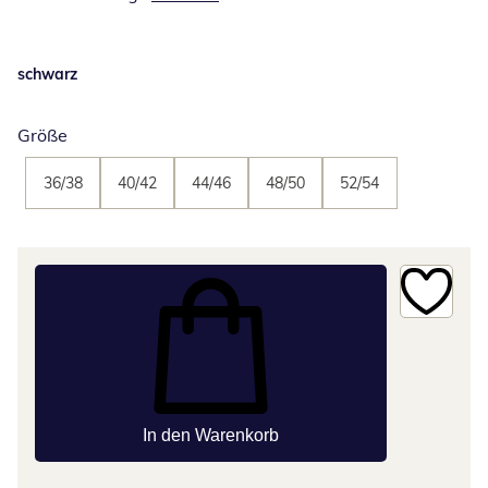
schwarz
Größe
36/38
40/42
44/46
48/50
52/54
In den Warenkorb