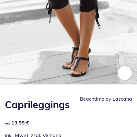
Zum Vergrößern auf das Bild klicken
Beachtime by Lascana
Caprileggings
19,99 €
19,99 €
nur
inkl. MwSt. zzgl.
Versand