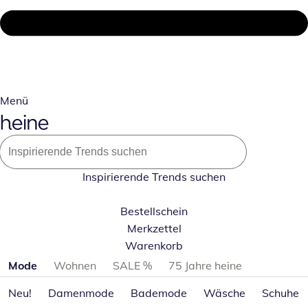
Menü
Inspirierende Trends suchen
Bestellschein
Merkzettel
Warenkorb
Produktkategorien überspringen
Mode
Wohnen
SALE %
75 Jahre heine
Neu!
Damenmode
Bademode
Wäsche
Schuhe