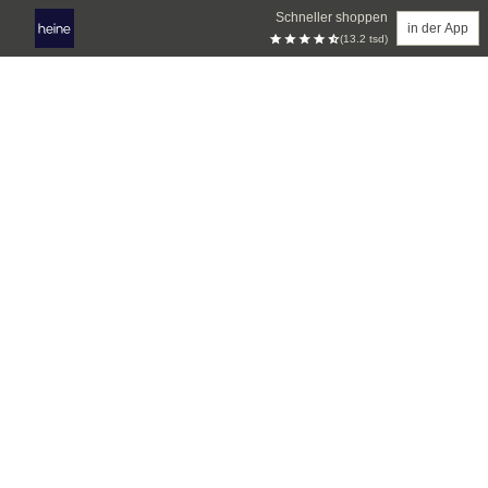
Schneller shoppen
in der App
(13.2 tsd)
Zum Hauptinhalt springen