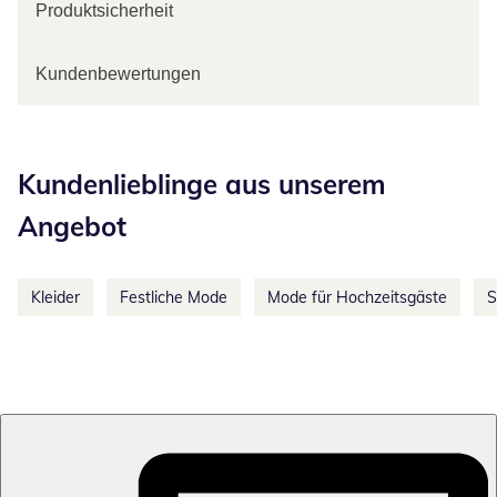
Produktsicherheit
Kundenbewertungen
Kategorie-Empfehlungen überspringen
Kundenlieblinge aus unserem
Angebot
Kleider
Festliche Mode
Mode für Hochzeitsgäste
S