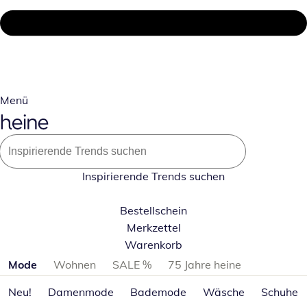
Menü
Inspirierende Trends suchen
Bestellschein
Merkzettel
Warenkorb
Produktkategorien überspringen
Mode
Wohnen
SALE %
75 Jahre heine
Neu!
Damenmode
Bademode
Wäsche
Schuhe