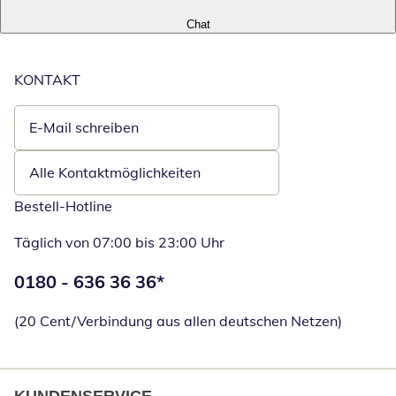
Chat
KONTAKT
E-Mail schreiben
Öffnet E-Mail-Client
Alle Kontaktmöglichkeiten
Bestell-Hotline
Täglich von 07:00 bis 23:00 Uhr
Telefonnummer:
0180 - 636 36 36
*
Öffnet Telefon
(20 Cent/Verbindung aus allen deutschen Netzen)