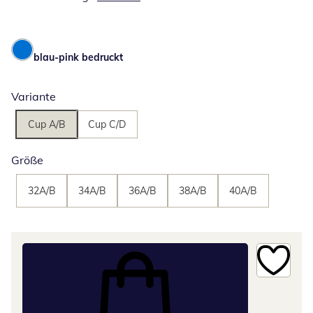
blau-pink bedruckt
Variante
Cup A/B
Cup C/D
Größe
32A/B
34A/B
36A/B
38A/B
40A/B