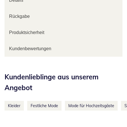
Details
Rückgabe
Produktsicherheit
Kundenbewertungen
Kategorie-Empfehlungen überspringen
Kundenlieblinge aus unserem
Angebot
Kleider
Festliche Mode
Mode für Hochzeitsgäste
S