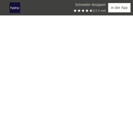
Schneller shoppen
in der App
(13.2 tsd)
Zum Hauptinhalt springen