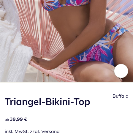
Zum Vergrößern auf das Bild klicken
Buffalo
Triangel-Bikini-Top
39,99 €
39,99 €
ab
inkl. MwSt. zzgl.
Versand