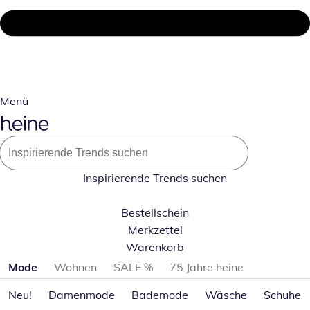
Menü
Inspirierende Trends suchen
Bestellschein
Merkzettel
Warenkorb
Produktkategorien überspringen
Mode
Wohnen
SALE %
75 Jahre heine
Neu!
Damenmode
Bademode
Wäsche
Schuhe