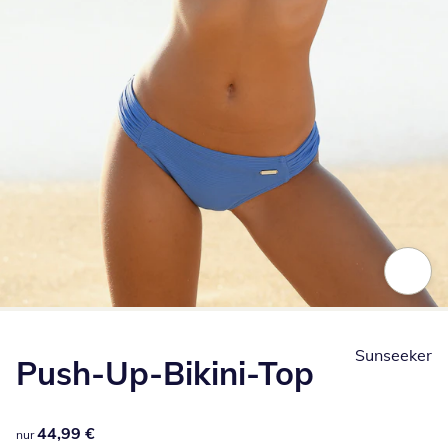
Zum Vergrößern auf das Bild klicken
Sunseeker
Push-Up-Bikini-Top
44,99 €
44,99 €
nur