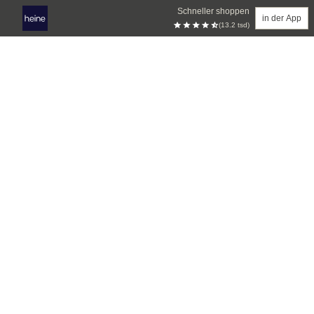
Schneller shoppen
in der App
(13.2 tsd)
Zum Hauptinhalt springen