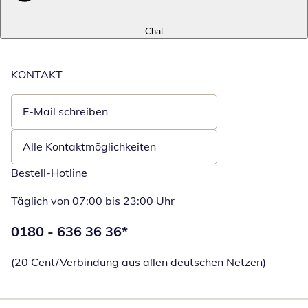
Chat
KONTAKT
E-Mail schreiben
Öffnet E-Mail-Client
Alle Kontaktmöglichkeiten
Bestell-Hotline
Täglich von 07:00 bis 23:00 Uhr
Telefonnummer:
0180 - 636 36 36
*
Öffnet Telefon
(20 Cent/Verbindung aus allen deutschen Netzen)