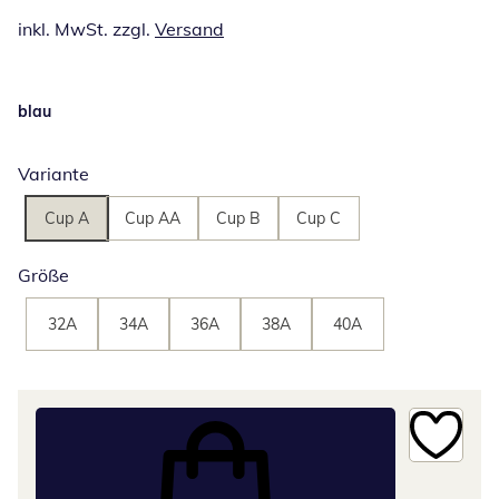
inkl. MwSt. zzgl.
Versand
blau
Variante
Cup A
Cup AA
Cup B
Cup C
Größe
32A
34A
36A
38A
40A