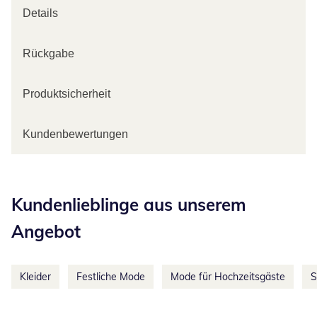
Details
Rückgabe
Produktsicherheit
Kundenbewertungen
Kategorie-Empfehlungen überspringen
Kundenlieblinge aus unserem
Angebot
Kleider
Festliche Mode
Mode für Hochzeitsgäste
S