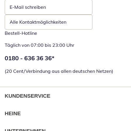
E-Mail schreiben
Öffnet E-Mail-Client
Alle Kontaktmöglichkeiten
Bestell-Hotline
Täglich von 07:00 bis 23:00 Uhr
Telefonnummer:
0180 - 636 36 36
*
Öffnet Telefon
(20 Cent/Verbindung aus allen deutschen Netzen)
KUNDENSERVICE
HEINE