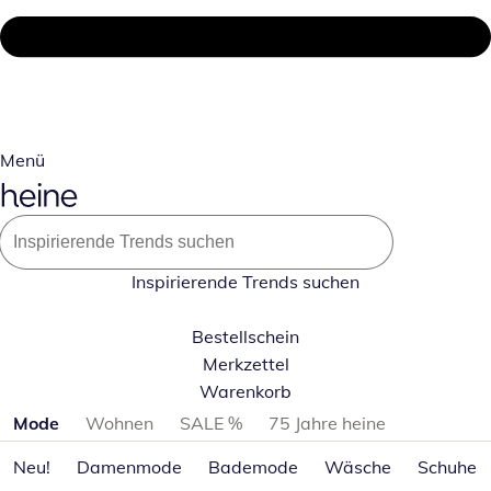
Menü
Inspirierende Trends suchen
Bestellschein
Merkzettel
Warenkorb
Produktkategorien überspringen
Mode
Wohnen
SALE %
75 Jahre heine
Neu!
Damenmode
Bademode
Wäsche
Schuhe