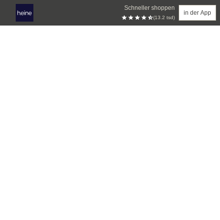
Schneller shoppen
in der App
(13.2 tsd)
Zum Hauptinhalt springen