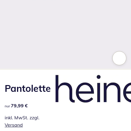
Zum Vergrößern auf das Bild klicken
Pantolette
79,99 €
79,99 €
nur
inkl. MwSt. zzgl.
Versand