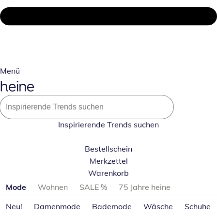
Menü
Inspirierende Trends suchen
Bestellschein
Merkzettel
Warenkorb
Produktkategorien überspringen
Mode
Wohnen
SALE %
75 Jahre heine
Neu!
Damenmode
Bademode
Wäsche
Schuhe