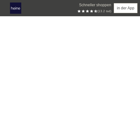
Schneller shoppen
in der App
(13.2 tsd)
Zum Hauptinhalt springen