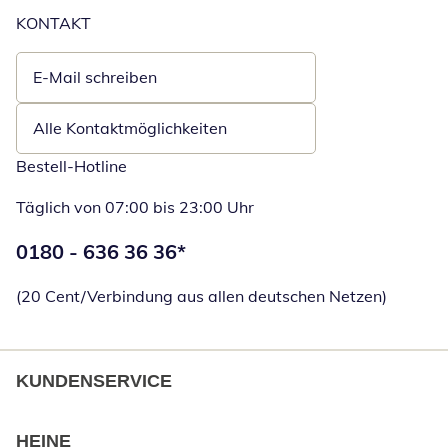
KONTAKT
E-Mail schreiben
Öffnet E-Mail-Client
Alle Kontaktmöglichkeiten
Bestell-Hotline
Täglich von 07:00 bis 23:00 Uhr
Telefonnummer:
0180 - 636 36 36
*
Öffnet Telefon
(20 Cent/Verbindung aus allen deutschen Netzen)
KUNDENSERVICE
HEINE