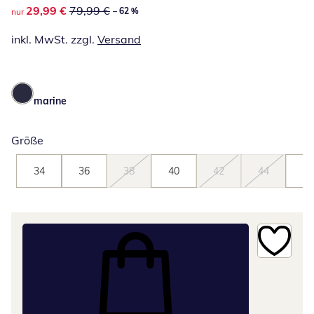
reduzierter Preis 29,99 €, vorheriger Preis: 79,99 €
29,99 €
79,99 €
– 62 %
nur
inkl. MwSt. zzgl.
Versand
marine
Größe
34
36
38
40
42
44
46