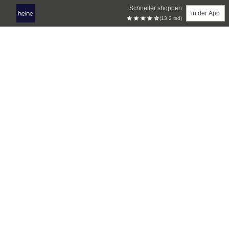
Schneller shoppen
in der App
(13.2 tsd)
Zum Hauptinhalt springen