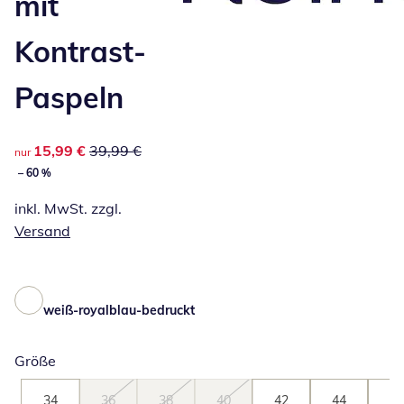
mit
Kontrast-
Paspeln
reduzierter Preis 15,99 €, vorheriger Preis: 39,99 €
15,99 €
39,99 €
nur
– 60 %
inkl. MwSt. zzgl.
Versand
weiß-royalblau-bedruckt
Größe
34
36
38
40
42
44
46