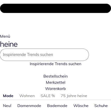
Menü
Inspirierende Trends suchen
Bestellschein
Merkzettel
Warenkorb
Produktkategorien überspringen
Mode
Wohnen
SALE %
75 Jahre heine
Neu!
Damenmode
Bademode
Wäsche
Schuhe