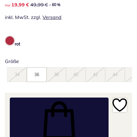
reduzierter Preis 19,99 €, vorheriger Preis: 49,99 €
19,99 €
49,99 €
– 60 %
nur
inkl. MwSt. zzgl.
Versand
rot
Größe
34
36
38
40
42
44
46