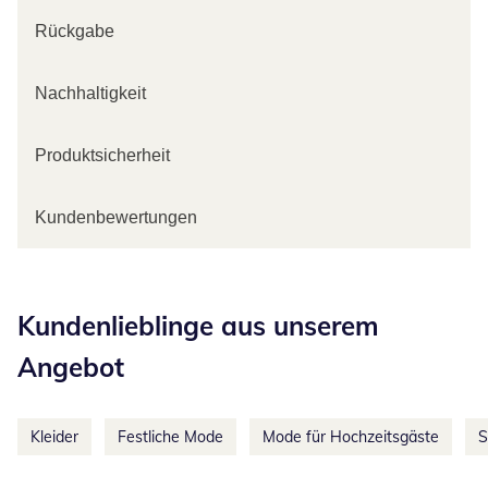
Rückgabe
Nachhaltigkeit
Produktsicherheit
Kundenbewertungen
Kategorie-Empfehlungen überspringen
Kundenlieblinge aus unserem
Angebot
Kleider
Festliche Mode
Mode für Hochzeitsgäste
S