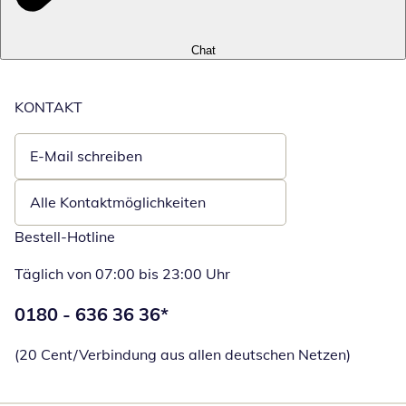
Chat
KONTAKT
E-Mail schreiben
Öffnet E-Mail-Client
Alle Kontaktmöglichkeiten
Bestell-Hotline
Täglich von 07:00 bis 23:00 Uhr
Telefonnummer:
0180 - 636 36 36
*
Öffnet Telefon
(20 Cent/Verbindung aus allen deutschen Netzen)