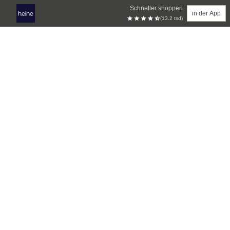
Schneller shoppen
in der App
(13.2 tsd)
Zum Hauptinhalt springen