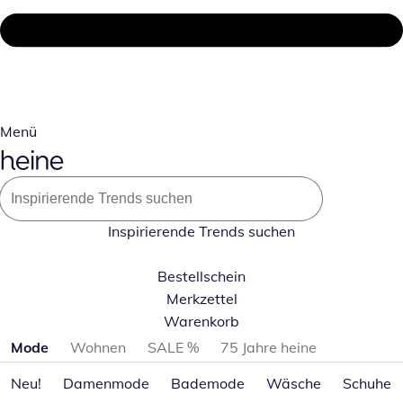
Menü
Inspirierende Trends suchen
Bestellschein
Merkzettel
Warenkorb
Produktkategorien überspringen
Mode
Wohnen
SALE %
75 Jahre heine
Neu!
Damenmode
Bademode
Wäsche
Schuhe