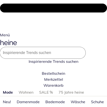
Menü
Inspirierende Trends suchen
Bestellschein
Merkzettel
Warenkorb
Produktkategorien überspringen
Mode
Wohnen
SALE %
75 Jahre heine
Neu!
Damenmode
Bademode
Wäsche
Schuhe