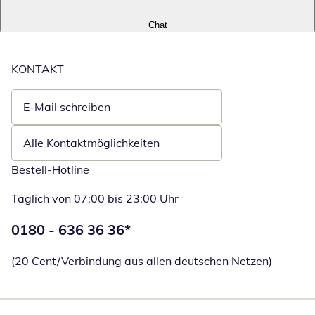
Chat
KONTAKT
E-Mail schreiben
Öffnet E-Mail-Client
Alle Kontaktmöglichkeiten
Bestell-Hotline
Täglich von 07:00 bis 23:00 Uhr
Telefonnummer:
0180 - 636 36 36
*
Öffnet Telefon
(20 Cent/Verbindung aus allen deutschen Netzen)