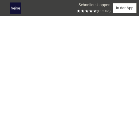
Schneller shoppen
in der App
(13.2 tsd)
Zum Hauptinhalt springen