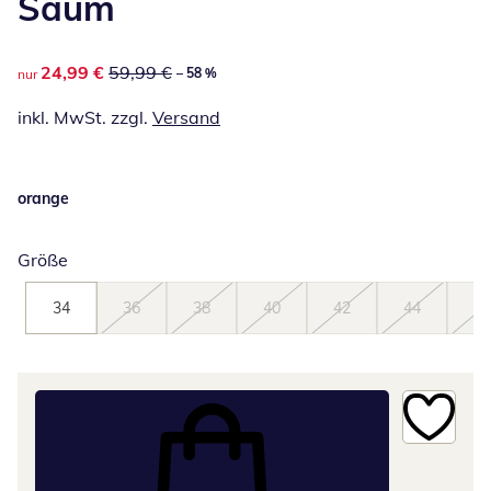
Saum
reduzierter Preis 24,99 €, vorheriger Preis: 59,99 €
24,99 €
59,99 €
– 58 %
nur
inkl. MwSt. zzgl.
Versand
orange
Größe
34
36
38
40
42
44
46