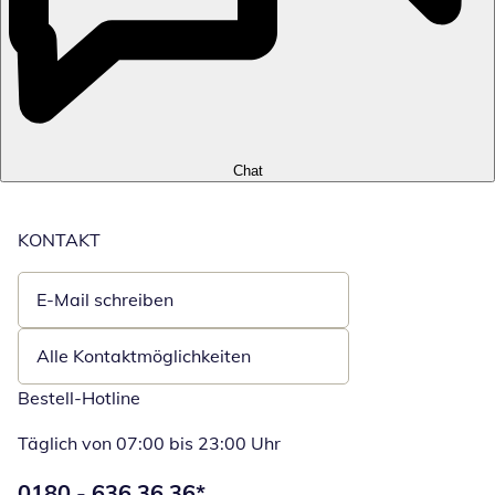
Chat
KONTAKT
E-Mail schreiben
Öffnet E-Mail-Client
Alle Kontaktmöglichkeiten
Bestell-Hotline
Täglich von 07:00 bis 23:00 Uhr
Telefonnummer:
0180 - 636 36 36
*
Öffnet Telefon