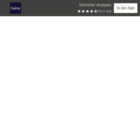
Schneller shoppen
in der App
(13.2 tsd)
Zum Hauptinhalt springen