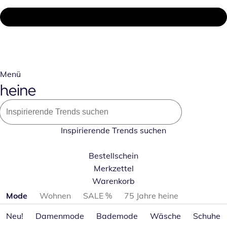
Menü
Inspirierende Trends suchen
Bestellschein
Merkzettel
Warenkorb
Produktkategorien überspringen
Mode
Wohnen
SALE %
75 Jahre heine
Neu!
Damenmode
Bademode
Wäsche
Schuhe