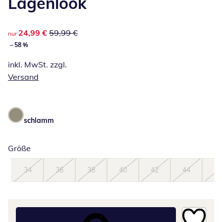
Lagenlook
reduzierter Preis 24,99 €, vorheriger Preis: 59,99 €
24,99 €
59,99 €
nur
– 58 %
inkl. MwSt. zzgl.
Versand
schlamm
Größe
34
36
38
40
42
44
46