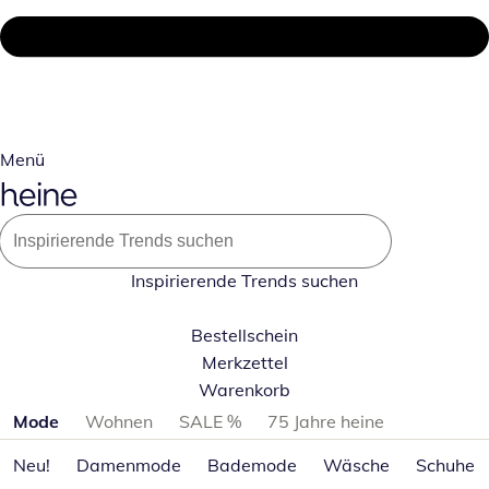
Menü
Inspirierende Trends suchen
Bestellschein
Merkzettel
Warenkorb
Produktkategorien überspringen
Mode
Wohnen
SALE %
75 Jahre heine
Neu!
Damenmode
Bademode
Wäsche
Schuhe