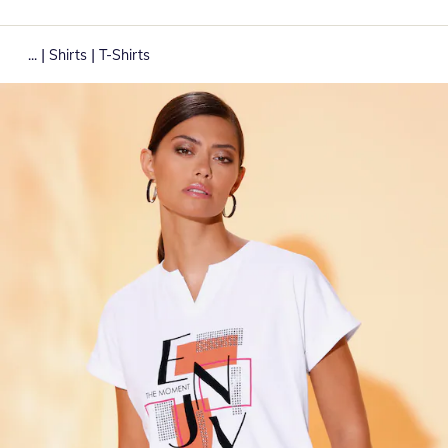
|
|
...
Shirts
T-Shirts