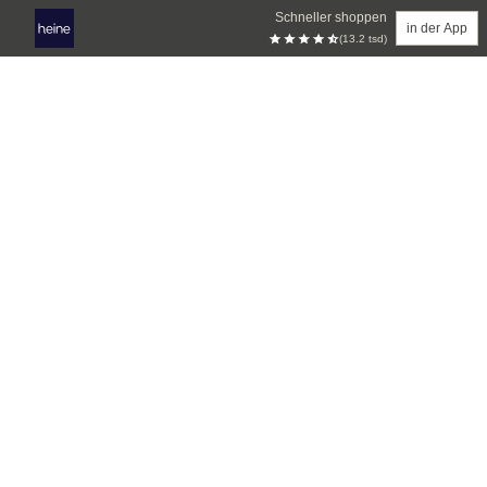
Schneller shoppen
in der App
(13.2 tsd)
Zum Hauptinhalt springen