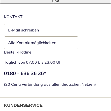
Chat
KONTAKT
E-Mail schreiben
Öffnet E-Mail-Client
Alle Kontaktmöglichkeiten
Bestell-Hotline
Täglich von 07:00 bis 23:00 Uhr
Telefonnummer:
0180 - 636 36 36
*
Öffnet Telefon
(20 Cent/Verbindung aus allen deutschen Netzen)
KUNDENSERVICE