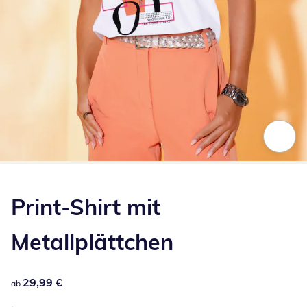
Zum Vergrößern auf das Bild klicken
Print-Shirt mit
Metallplättchen
29,99 €
29,99 €
ab