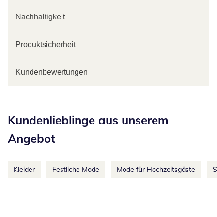
Nachhaltigkeit
Produktsicherheit
Kundenbewertungen
Kategorie-Empfehlungen überspringen
Kundenlieblinge aus unserem
Angebot
Kleider
Festliche Mode
Mode für Hochzeitsgäste
S