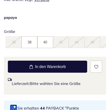
papaya
Größe
36
38
40
42
44
46
48
In den Warenkorb
Lieferzeit:
Bitte wählen Sie eine Größe
Sie erhalten
44
PAYBACK °Punkte