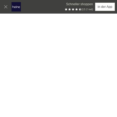
Schneller shoppen
in der App
(13.2 tsd)
Zum Hauptinhalt springen