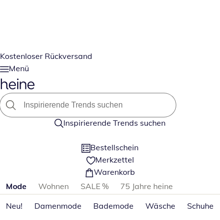
Kostenloser Rückversand
Menü
Inspirierende Trends suchen
Bestellschein
Merkzettel
Warenkorb
Produktkategorien überspringen
Mode
Wohnen
SALE %
75 Jahre heine
Neu!
Damenmode
Bademode
Wäsche
Schuhe