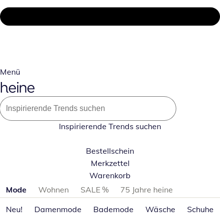
Menü
Inspirierende Trends suchen
Bestellschein
Merkzettel
Warenkorb
Produktkategorien überspringen
Mode
Wohnen
SALE %
75 Jahre heine
Neu!
Damenmode
Bademode
Wäsche
Schuhe