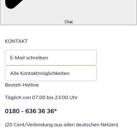
Chat
KONTAKT
E-Mail schreiben
Öffnet E-Mail-Client
Alle Kontaktmöglichkeiten
Bestell-Hotline
Täglich von 07:00 bis 23:00 Uhr
Telefonnummer:
0180 - 636 36 36
*
Öffnet Telefon
(20 Cent/Verbindung aus allen deutschen Netzen)