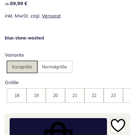
89,99 €
89,99 €
ab
inkl. MwSt. zzgl.
Versand
blue-stone-washed
Variante
Kurzgröße
Normalgröße
Größe
18
19
20
21
22
23
24