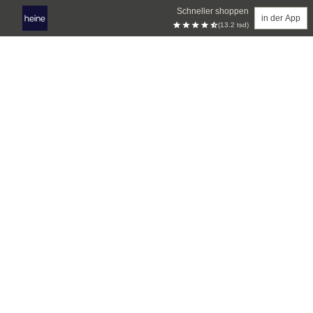
Schneller shoppen
in der App
(13.2 tsd)
Zum Hauptinhalt springen