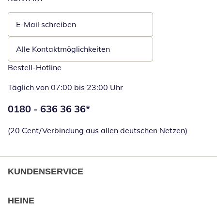
E-Mail schreiben
Öffnet E-Mail-Client
Alle Kontaktmöglichkeiten
Bestell-Hotline
Täglich von 07:00 bis 23:00 Uhr
Telefonnummer:
0180 - 636 36 36
*
Öffnet Telefon
(20 Cent/Verbindung aus allen deutschen Netzen)
KUNDENSERVICE
HEINE