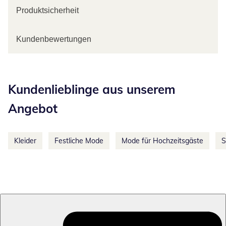
Produktsicherheit
Kundenbewertungen
Kategorie-Empfehlungen überspringen
Kundenlieblinge aus unserem
Angebot
Kleider
Festliche Mode
Mode für Hochzeitsgäste
S