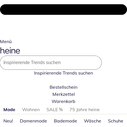
Menü
Inspirierende Trends suchen
Bestellschein
Merkzettel
Warenkorb
Produktkategorien überspringen
Mode
Wohnen
SALE %
75 Jahre heine
Neu!
Damenmode
Bademode
Wäsche
Schuhe