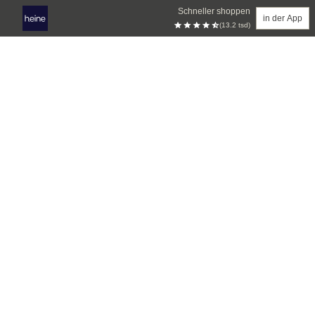
Schneller shoppen
in der App
(13.2 tsd)
Zum Hauptinhalt springen