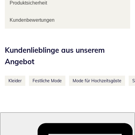
Produktsicherheit
Kundenbewertungen
Kategorie-Empfehlungen überspringen
Kundenlieblinge aus unserem
Angebot
Kleider
Festliche Mode
Mode für Hochzeitsgäste
S