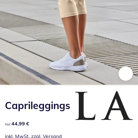
Zum Vergrößern auf das Bild klicken
Caprileggings
44,99 €
44,99 €
nur
inkl. MwSt. zzgl.
Versand