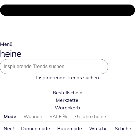
Menü
Inspirierende Trends suchen
Bestellschein
Merkzettel
Warenkorb
Produktkategorien überspringen
Mode
Wohnen
SALE %
75 Jahre heine
Neu!
Damenmode
Bademode
Wäsche
Schuhe