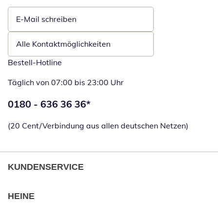
E-Mail schreiben
Öffnet E-Mail-Client
Alle Kontaktmöglichkeiten
Bestell-Hotline
Täglich von 07:00 bis 23:00 Uhr
Telefonnummer:
0180 - 636 36 36
*
Öffnet Telefon
(20 Cent/Verbindung aus allen deutschen Netzen)
KUNDENSERVICE
HEINE