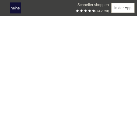
Schneller shoppen
in der App
(13.2 tsd)
Zum Hauptinhalt springen