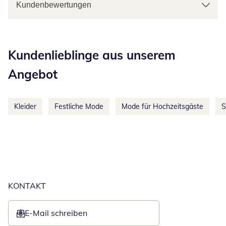
Kundenbewertungen
Kategorie-Empfehlungen überspringen
Kundenlieblinge aus unserem
Angebot
Kleider
Festliche Mode
Mode für Hochzeitsgäste
S
KONTAKT
E-Mail schreiben
Öffnet E-Mail-Client