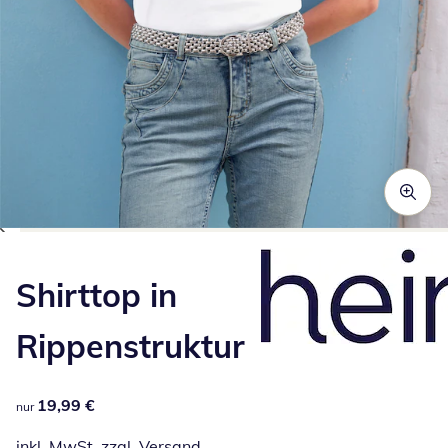
Zum Vergrößern auf das Bild klicken
Shirttop in
Rippenstruktur
19,99 €
19,99 €
nur
inkl. MwSt. zzgl.
Versand