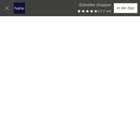
Schneller shoppen
in der App
(13.2 tsd)
Zum Hauptinhalt springen