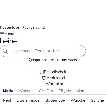
Kostenloser Rückversand
Menü
Inspirierende Trends suchen
Bestellschein
Merkzettel
Warenkorb
Produktkategorien überspringen
Mode
Wohnen
SALE %
75 Jahre heine
Neu!
Damenmode
Bademode
Wäsche
Schuhe