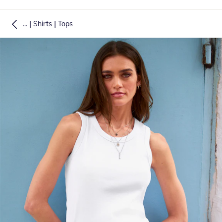
|
|
...
Shirts
Tops