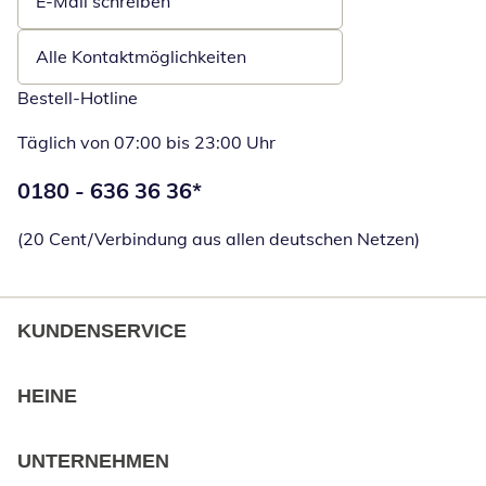
E-Mail schreiben
Öffnet E-Mail-Client
Alle Kontaktmöglichkeiten
Bestell-Hotline
Täglich von 07:00 bis 23:00 Uhr
Telefonnummer:
0180 - 636 36 36
*
Öffnet Telefon
(20 Cent/Verbindung aus allen deutschen Netzen)
KUNDENSERVICE
HEINE
UNTERNEHMEN