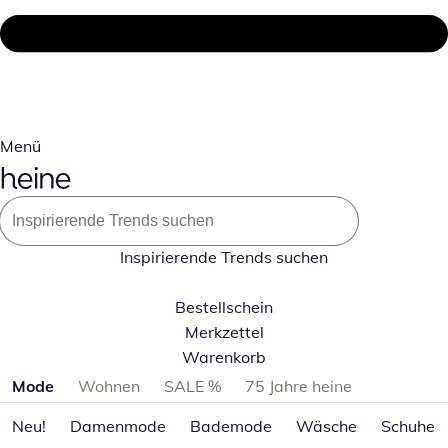
Menü
Inspirierende Trends suchen
Bestellschein
Merkzettel
Warenkorb
Produktkategorien überspringen
Mode
Wohnen
SALE %
75 Jahre heine
Neu!
Damenmode
Bademode
Wäsche
Schuhe