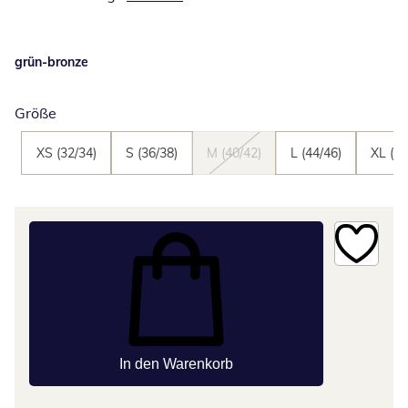
grün-bronze
Größe
XS (32/34)
S (36/38)
M (40/42)
L (44/46)
XL (48
In den Warenkorb