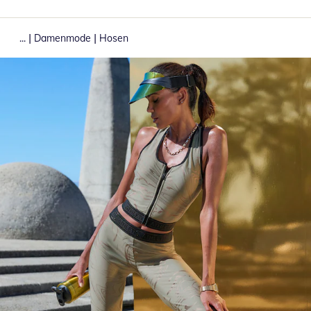
|
|
...
Damenmode
Hosen