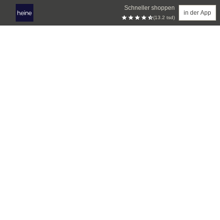
Schneller shoppen
in der App
(13.2 tsd)
Zum Hauptinhalt springen