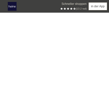
Schneller shoppen
in der App
(13.2 tsd)
Zum Hauptinhalt springen