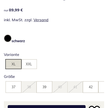
89,99 €
89,99 €
nur
inkl. MwSt. zzgl.
Versand
schwarz
Variante
XL
XXL
Größe
37
38
39
40
41
42
43