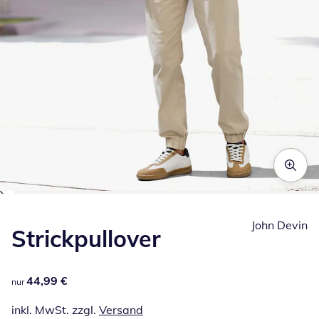
Zum Vergrößern auf das Bild klicken
John Devin
Strickpullover
44,99 €
44,99 €
nur
inkl. MwSt. zzgl.
Versand