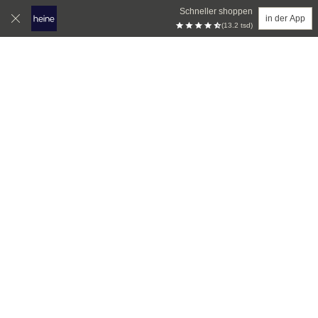
Schneller shoppen
in der App
(13.2 tsd)
Zum Hauptinhalt springen