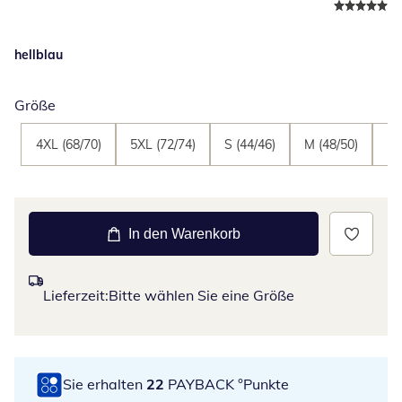
hellblau
Größe
4XL (68/70)
5XL (72/74)
S (44/46)
M (48/50)
L 
In den Warenkorb
Lieferzeit:
Bitte wählen Sie eine Größe
Sie erhalten
22
PAYBACK °Punkte