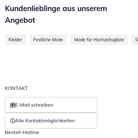
Kundenlieblinge aus unserem
Angebot
Kleider
Festliche Mode
Mode für Hochzeitsgäste
S
KONTAKT
E-Mail schreiben
Öffnet E-Mail-Client
Alle Kontaktmöglichkeiten
Bestell-Hotline