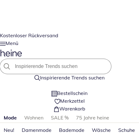
Kostenloser Rückversand
Menü
Inspirierende Trends suchen
Bestellschein
Merkzettel
Warenkorb
Produktkategorien überspringen
Mode
Wohnen
SALE %
75 Jahre heine
Neu!
Damenmode
Bademode
Wäsche
Schuhe