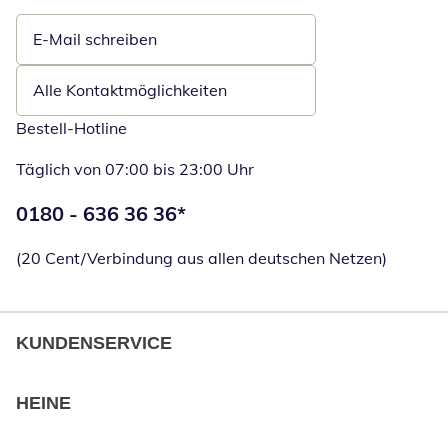
E-Mail schreiben
Öffnet E-Mail-Client
Alle Kontaktmöglichkeiten
Bestell-Hotline
Täglich von 07:00 bis 23:00 Uhr
Telefonnummer:
0180 - 636 36 36
*
Öffnet Telefon
(20 Cent/Verbindung aus allen deutschen Netzen)
KUNDENSERVICE
HEINE