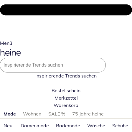
Menü
Inspirierende Trends suchen
Bestellschein
Merkzettel
Warenkorb
Produktkategorien überspringen
Mode
Wohnen
SALE %
75 Jahre heine
Neu!
Damenmode
Bademode
Wäsche
Schuhe