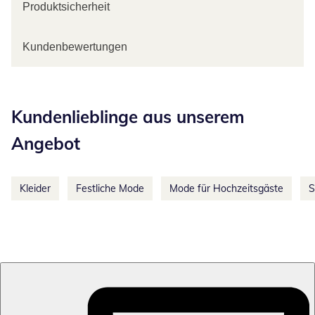
Produktsicherheit
Kundenbewertungen
Kategorie-Empfehlungen überspringen
Kundenlieblinge aus unserem
Angebot
Kleider
Festliche Mode
Mode für Hochzeitsgäste
S