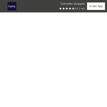
Schneller shoppen
in der App
(13.2 tsd)
Zum Hauptinhalt springen