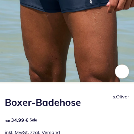
Zum Vergrößern auf das Bild klicken
s.Oliver
Boxer-Badehose
34,99 €
34,99 €
Sale
nur
inkl. MwSt. zzgl.
Versand