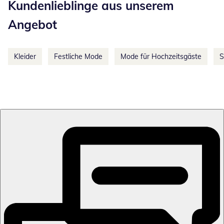
Kundenlieblinge aus unserem
Angebot
Kleider
Festliche Mode
Mode für Hochzeitsgäste
S