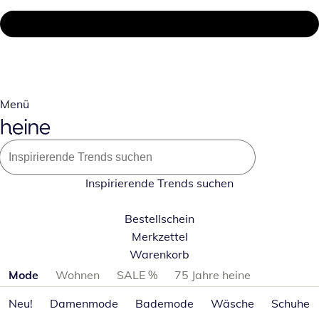
Menü
Inspirierende Trends suchen
Bestellschein
Merkzettel
Warenkorb
Produktkategorien überspringen
Mode
Wohnen
SALE %
75 Jahre heine
Neu!
Damenmode
Bademode
Wäsche
Schuhe