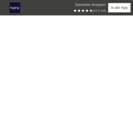
Schneller shoppen
in der App
(13.2 tsd)
Zum Hauptinhalt springen