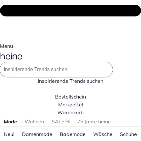
Menü
Inspirierende Trends suchen
Bestellschein
Merkzettel
Warenkorb
Produktkategorien überspringen
Mode
Wohnen
SALE %
75 Jahre heine
Neu!
Damenmode
Bademode
Wäsche
Schuhe