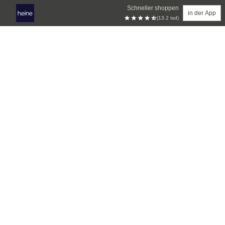
Schneller shoppen
in der App
(13.2 tsd)
Zum Hauptinhalt springen