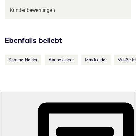
Kundenbewertungen
Kategorie-Empfehlungen überspringen
Ebenfalls beliebt
Sommerkleider
Abendkleider
Maxikleider
Weiße Kl