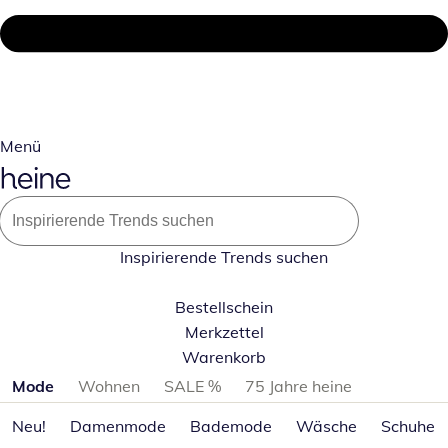
Menü
Inspirierende Trends suchen
Bestellschein
Merkzettel
Warenkorb
Produktkategorien überspringen
Mode
Wohnen
SALE %
75 Jahre heine
Neu!
Damenmode
Bademode
Wäsche
Schuhe