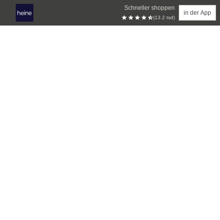
Schneller shoppen
in der App
(13.2 tsd)
Zum Hauptinhalt springen