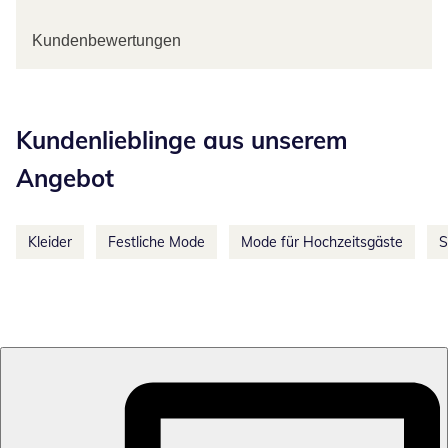
Kundenbewertungen
Kategorie-Empfehlungen überspringen
Kundenlieblinge aus unserem
Angebot
Kleider
Festliche Mode
Mode für Hochzeitsgäste
S