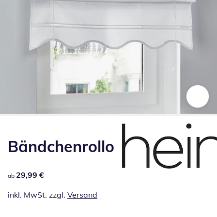
Zum Vergrößern auf das Bild klicken
Bändchenrollo
29,99 €
29,99 €
ab
inkl. MwSt. zzgl.
Versand