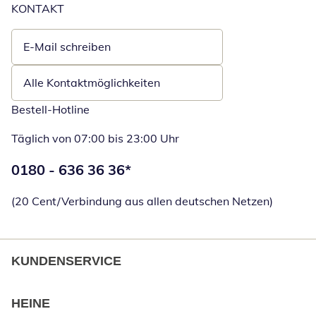
KONTAKT
E-Mail schreiben
Öffnet E-Mail-Client
Alle Kontaktmöglichkeiten
Bestell-Hotline
Täglich von 07:00 bis 23:00 Uhr
Telefonnummer:
0180 - 636 36 36
*
Öffnet Telefon
(20 Cent/Verbindung aus allen deutschen Netzen)
KUNDENSERVICE
HEINE