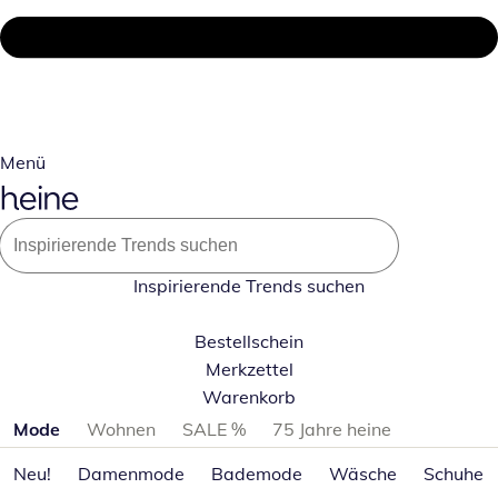
Menü
Inspirierende Trends suchen
Bestellschein
Merkzettel
Warenkorb
Produktkategorien überspringen
Mode
Wohnen
SALE %
75 Jahre heine
Neu!
Damenmode
Bademode
Wäsche
Schuhe