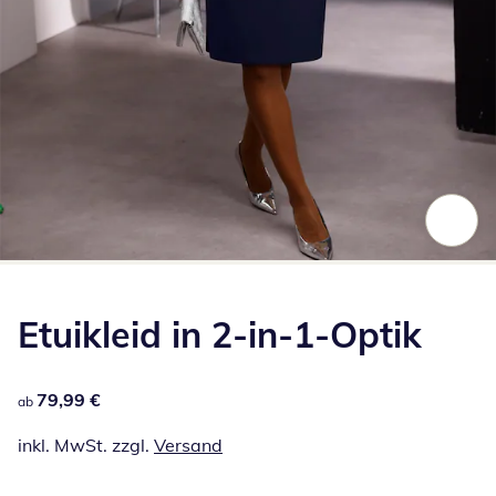
Zum Vergrößern auf das Bild klicken
Etuikleid in 2-in-1-Optik
79,99 €
79,99 €
ab
inkl. MwSt. zzgl.
Versand