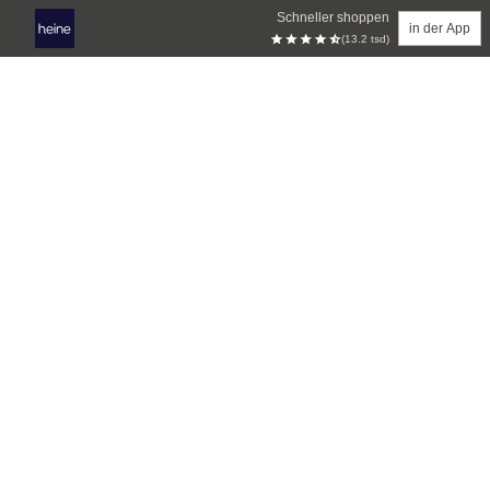
Schneller shoppen
in der App
(13.2 tsd)
Zum Hauptinhalt springen