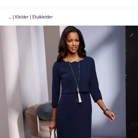
|
|
...
Kleider
Etuikleider