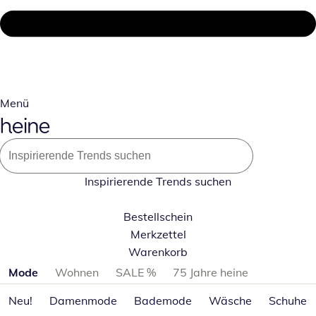
Menü
Inspirierende Trends suchen
Bestellschein
Merkzettel
Warenkorb
Produktkategorien überspringen
Mode
Wohnen
SALE %
75 Jahre heine
Neu!
Damenmode
Bademode
Wäsche
Schuhe