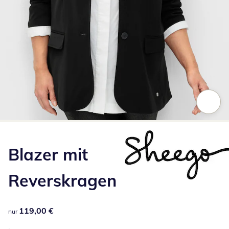
Zum Vergrößern auf das Bild klicken
Blazer mit
Reverskragen
119,00 €
119,00 €
nur