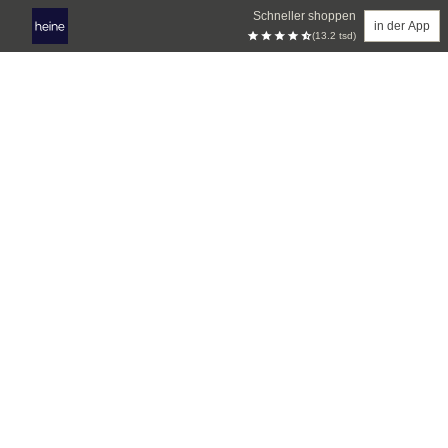
Schneller shoppen
in der App
(13.2 tsd)
Zum Hauptinhalt springen