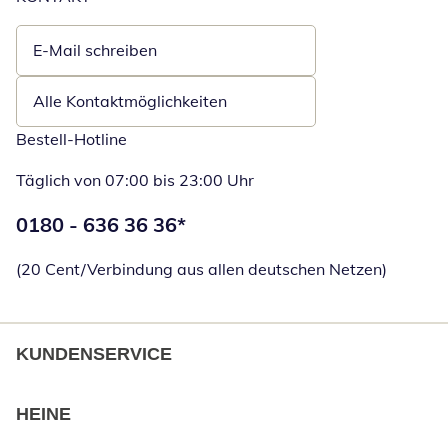
E-Mail schreiben
Öffnet E-Mail-Client
Alle Kontaktmöglichkeiten
Bestell-Hotline
Täglich von 07:00 bis 23:00 Uhr
Telefonnummer:
0180 - 636 36 36
*
Öffnet Telefon
(20 Cent/Verbindung aus allen deutschen Netzen)
KUNDENSERVICE
HEINE