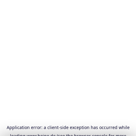
Application error: a
client
-side exception has occurred while
loading
www.heine.de
(see the
browser console
for more