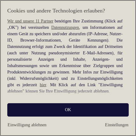
information).
Cookies und andere Technologien erlauben?
Wir und unsere 11 Partner
benötigen Ihre Zustimmung (Klick auf
„OK”) bei vereinzelten
Datennutzungen
, um Informationen auf
einem Gerät zu speichern und/oder abzurufen (IP-Adresse, Nutzer-
ID, Browser-Informationen, Geräte Kennungen). Die
Datennutzung erfolgt zum Zweck der Identifikation auf Drittseiten
(auch unter Nutzung pseudonymisierter E-Mail-Adressen), für
personalisierte Anzeigen und Inhalte, Anzeigen- und
Inhaltsmessungen sowie um Erkenntnisse über Zielgruppen und
Produktentwicklungen zu gewinnen. Mehr Infos zur Einwilligung
(inkl. Widerrufsmöglichkeit) und zu Einstellungsmöglichkeiten
gibt es jederzeit
hier
. Mit Klick auf den Link "Einwilligung
ablehnen" können Sie Ihre Einwilligung jederzeit ablehnen.
Sie können Ihre Einwilligung auch jederzeit grundlos mit Wirkung
OK
für die Zukunft widerrufen, indem Sie z. B. auf den Button
"Cookie-Einstellungen" im Footer der Website und "Alle
ablehnen" klicken.
Einwilligung ablehnen
Einstellungen
Datennutzungen