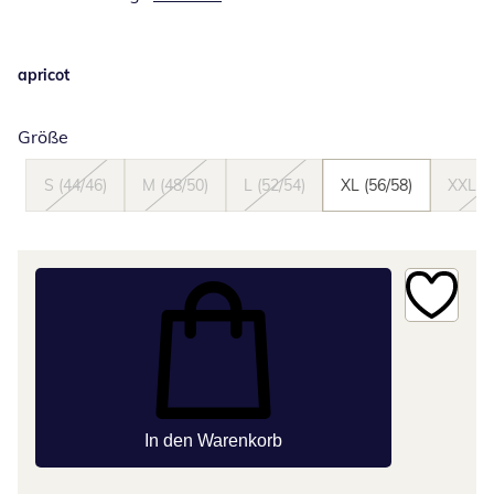
apricot
Größe
S (44/46)
M (48/50)
L (52/54)
XL (56/58)
XXL (6
In den Warenkorb