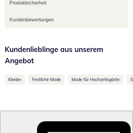
Produktsicherheit
Kundenbewertungen
Kategorie-Empfehlungen überspringen
Kundenlieblinge aus unserem
Angebot
Kleider
Festliche Mode
Mode für Hochzeitsgäste
S