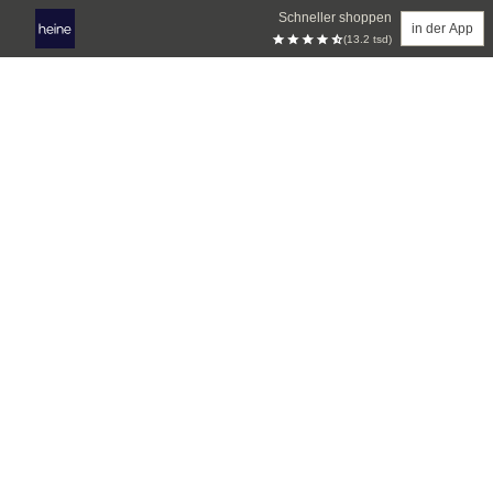
Schneller shoppen
in der App
(13.2 tsd)
Zum Hauptinhalt springen