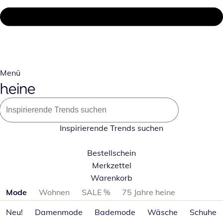
Menü
Inspirierende Trends suchen
Bestellschein
Merkzettel
Warenkorb
Produktkategorien überspringen
Mode
Wohnen
SALE %
75 Jahre heine
Neu!
Damenmode
Bademode
Wäsche
Schuhe