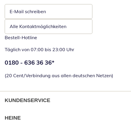
E-Mail schreiben
Öffnet E-Mail-Client
Alle Kontaktmöglichkeiten
Bestell-Hotline
Täglich von 07:00 bis 23:00 Uhr
Telefonnummer:
0180 - 636 36 36
*
Öffnet Telefon
(20 Cent/Verbindung aus allen deutschen Netzen)
KUNDENSERVICE
HEINE