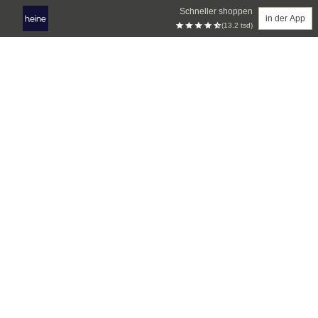
Schneller shoppen
in der App
(13.2 tsd)
Zum Hauptinhalt springen