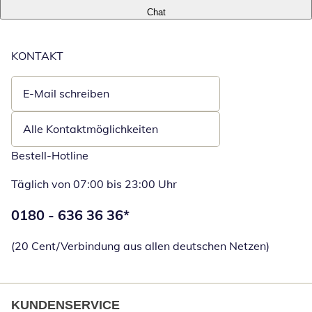
Chat
KONTAKT
E-Mail schreiben
Öffnet E-Mail-Client
Alle Kontaktmöglichkeiten
Bestell-Hotline
Täglich von 07:00 bis 23:00 Uhr
Telefonnummer:
0180 - 636 36 36
*
Öffnet Telefon
(20 Cent/Verbindung aus allen deutschen Netzen)
KUNDENSERVICE