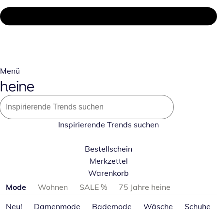
Menü
Inspirierende Trends suchen
Bestellschein
Merkzettel
Warenkorb
Produktkategorien überspringen
Mode
Wohnen
SALE %
75 Jahre heine
Neu!
Damenmode
Bademode
Wäsche
Schuhe