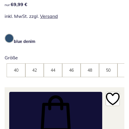
69,99 €
69,99 €
nur
inkl. MwSt. zzgl.
Versand
blue denim
Größe
40
42
44
46
48
50
52