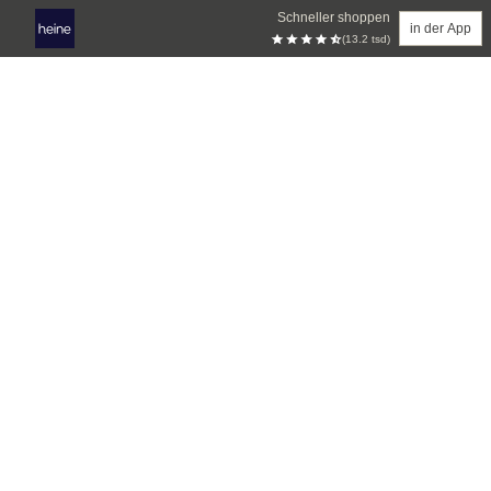
Schneller shoppen
in der App
(13.2 tsd)
Zum Hauptinhalt springen