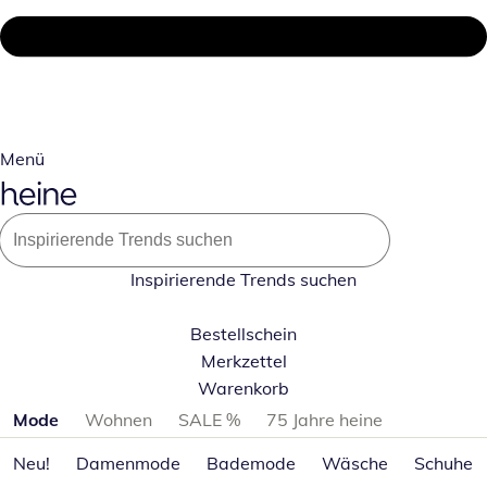
Menü
Inspirierende Trends suchen
Bestellschein
Merkzettel
Warenkorb
Produktkategorien überspringen
Mode
Wohnen
SALE %
75 Jahre heine
Neu!
Damenmode
Bademode
Wäsche
Schuhe