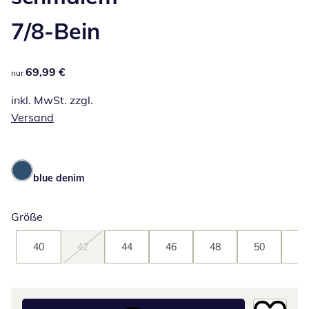
7/8-Bein
69,99 €
69,99 €
nur
inkl. MwSt. zzgl.
Versand
blue denim
Größe
40
42
44
46
48
50
52