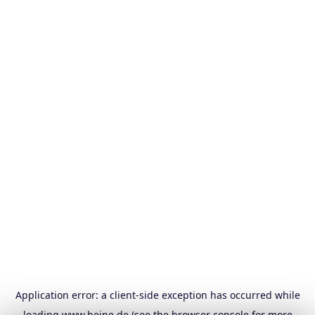
Application error: a
client
-side exception has occurred while
loading
www.heine.de
(see the
browser console
for more