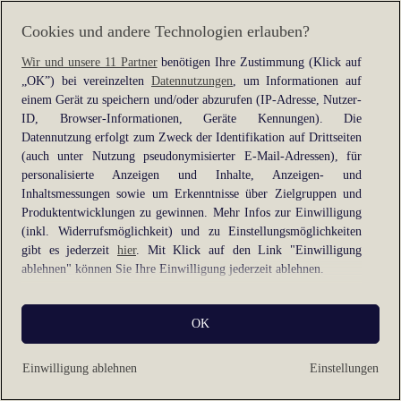
information).
Cookies und andere Technologien erlauben?
Wir und unsere 11 Partner
benötigen Ihre Zustimmung (Klick auf
„OK”) bei vereinzelten
Datennutzungen
, um Informationen auf
einem Gerät zu speichern und/oder abzurufen (IP-Adresse, Nutzer-
ID, Browser-Informationen, Geräte Kennungen). Die
Datennutzung erfolgt zum Zweck der Identifikation auf Drittseiten
(auch unter Nutzung pseudonymisierter E-Mail-Adressen), für
personalisierte Anzeigen und Inhalte, Anzeigen- und
Inhaltsmessungen sowie um Erkenntnisse über Zielgruppen und
Produktentwicklungen zu gewinnen. Mehr Infos zur Einwilligung
(inkl. Widerrufsmöglichkeit) und zu Einstellungsmöglichkeiten
gibt es jederzeit
hier
. Mit Klick auf den Link "Einwilligung
ablehnen" können Sie Ihre Einwilligung jederzeit ablehnen.
Sie können Ihre Einwilligung auch jederzeit grundlos mit Wirkung
OK
für die Zukunft widerrufen, indem Sie z. B. auf den Button
"Cookie-Einstellungen" im Footer der Website und "Alle
ablehnen" klicken.
Einwilligung ablehnen
Einstellungen
Datennutzungen