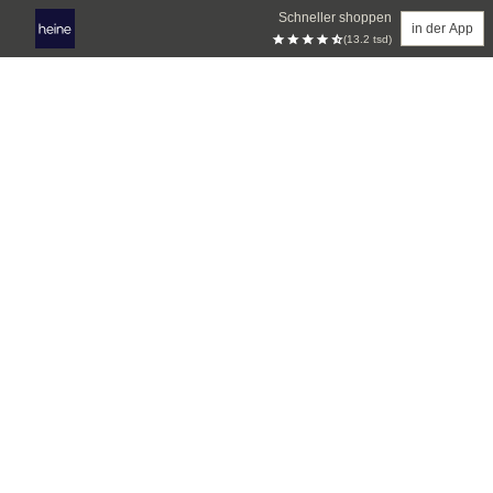
Schneller shoppen
in der App
(13.2 tsd)
Zum Hauptinhalt springen