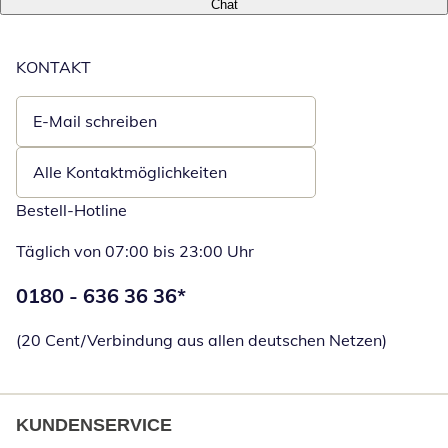
Chat
KONTAKT
E-Mail schreiben
Öffnet E-Mail-Client
Alle Kontaktmöglichkeiten
Bestell-Hotline
Täglich von 07:00 bis 23:00 Uhr
Telefonnummer:
0180 - 636 36 36
*
Öffnet Telefon
(20 Cent/Verbindung aus allen deutschen Netzen)
KUNDENSERVICE