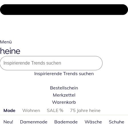
Menü
Inspirierende Trends suchen
Bestellschein
Merkzettel
Warenkorb
Produktkategorien überspringen
Mode
Wohnen
SALE %
75 Jahre heine
Neu!
Damenmode
Bademode
Wäsche
Schuhe