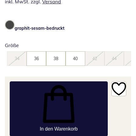
inkl. MwSt. zzgl.
Versand
graphit-sesam-bedruckt
Größe
34
36
38
40
42
44
46
In den Warenkorb